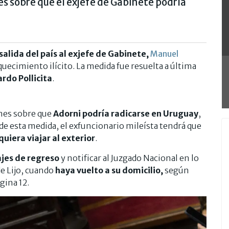
s sobre que el exjefe de Gabinete podría
a salida del país al exjefe de Gabinete,
Manuel
uecimiento ilícito. La medida fue resuelta a última
rdo Pollicita
.
ones sobre que
Adorni podría radicarse en Uruguay
,
 de esta medida, el exfuncionario mileísta tendrá que
quiera viajar al exterior
.
ajes de regreso
y notificar al Juzgado Nacional en lo
de Lijo, cuando
haya vuelto a su domicilio,
según
gina 12.