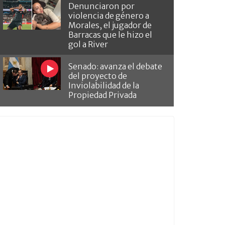
Denunciaron por
violencia de género a
Morales, el jugador de
Barracas que le hizo el
gol a River
Senado: avanza el debate
del proyecto de
Inviolabilidad de la
Propiedad Privada