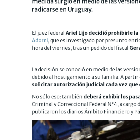
medida surgió en medio de las versione
radicarse en Uruguay.
El juez federal
Ariel Lijo decidió prohibirle l
Adorni
, que es investigado por presunto enriq
hora del viernes, tras un pedido del fiscal
Gera
La decisión se conoció en medio de las versi
debido al hostigamiento a su familia. A partir
solicitar autorización judicial cada vez que 
No sólo eso: también
deberá exhibir los pas
Criminal y Correccional Federal N°4, a cargo 
publicaron los diarios Ámbito Financiero y Pá