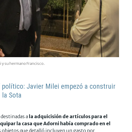
i y su hermano Francisco.
í político: Javier Milei empezó a construir
 la Sota
 destinadas a
la adquicisión de artículos para el
quipar la casa que Adorni había comprado en el
os objetos que detalló incluyen un gasto por