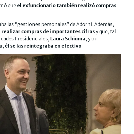
irmó que
el exfuncionario también realizó compras
izaba las “gestiones personales” de Adorni. Además,
a realizar compras de importantes cifras
y que, tal
idades Presidenciales,
Laura Schiuma
, y un
u, él se las reintegraba en efectivo
.