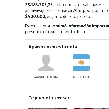
$8.183.303,25
en la compra de sábanas y acce
un lavavajillas de la marca Whirlpool por un t
$400.000
, en junio del año pasado.
Este testimonio
sumó información importan
presunto enriquecimiento ilícito.
Aparecen en esta nota:
MANUEL ADORNI
ARGENTINA
Te puede interesar: