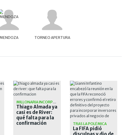
MENDOZA
TORNEO APERTURA
MILLONARIA INCORPORACIÓN
Thiago Almada ya
casi es de River:
qué falta para la
confirmación
TRAS LA POLÉMICA
La FIFA pidió
disculpas y dio de