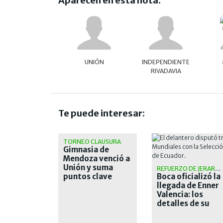
Aparecen en esta nota:
UNIÓN
INDEPENDIENTE
RIVADAVIA
Te puede interesar:
TORNEO CLAUSURA
Gimnasia de
Mendoza venció a
Unión y suma
REFUERZO DE JERARQUÍA
puntos clave
Boca oficializó la
llegada de Enner
Valencia: los
detalles de su
contratación