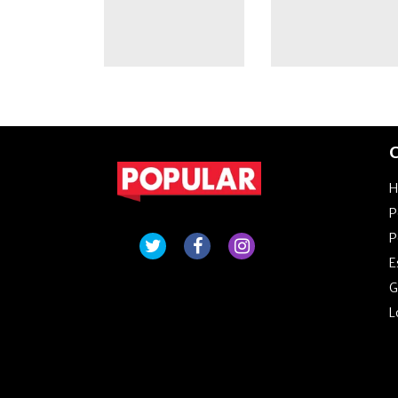
C
P
P
E
G
L