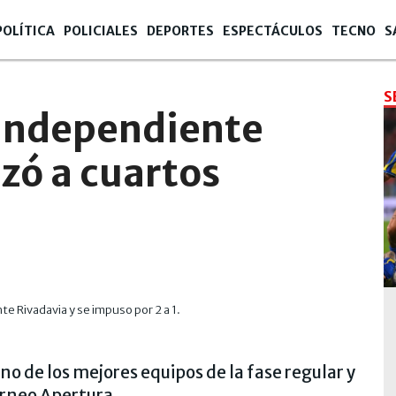
POLÍTICA
POLICIALES
DEPORTES
ESPECTÁCULOS
TECNO
S
S
 Independiente
zó a cuartos
e Rivadavia y se impuso por 2 a 1.
uno de los mejores equipos de la fase regular y
orneo Apertura