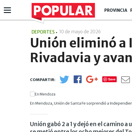
PROVINCIA
10 de mayo de 2026
- 00:05
DEPORTES
Unión eliminó a
Rivadavia y avan
Save
En Mendoza, Unión de Santa Fe sorprendió a Independient
Unión gabó 2 a 1 y dejó en el camino a 
se metió entre los ocho mejores del T