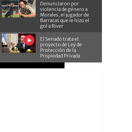
Denunciaron por
violencia de género a
Morales, el jugador de
Barracas que le hizo el
gol a River
El Senado trata el
proyecto de Ley de
Protección de la
Propiedad Privada