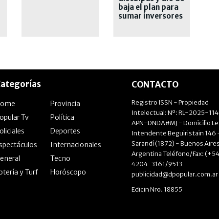
baja el plan para
sumar inversores
privados a los
Mundiales
ategorías
CONTACTO
Registro ISSN - Propiedad
Home
Provincia
Intelectual: Nº: RL-2025-11
opular Tv
Política
APN-DNDA#MJ - Domicilio Le
oliciales
Deportes
Intendente Beguiristain 146 
Sarandí (1872) - Buenos Aires
spectáculos
Internacionales
Argentina Teléfono/Fax: (+54
eneral
Tecno
4204-3161/9513 -
otería y Turf
Horóscopo
publicidad@dpopular.com.ar
Edicin Nro. 18855