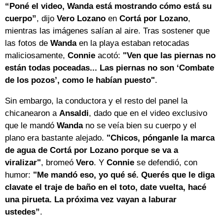
“Poné el video, Wanda está mostrando cómo está su
cuerpo”
, dijo
Vero
Lozano
en
Cortá por Lozano
,
mientras las imágenes salían al aire. Tras sostener que
las fotos de
Wanda
en la playa estaban retocadas
maliciosamente,
Connie
acotó:
"Ven que las piernas no
están todas poceadas... Las piernas no son ‘Combate
de los pozos’, como le habían puesto"
.
Sin embargo, la conductora y el resto del panel la
chicanearon a
Ansaldi
, dado que en el video exclusivo
que le mandó
Wanda
no se veía bien su cuerpo y el
plano era bastante alejado.
"Chicos, pónganle la marca
de agua de Cortá por Lozano porque se va a
viralizar"
, bromeó
Vero
. Y
Connie
se defendió, con
humor:
"Me mandó eso, yo qué sé. Querés que le diga
clavate el traje de baño en el toto, date vuelta, hacé
una pirueta. La próxima vez vayan a laburar
ustedes”
.