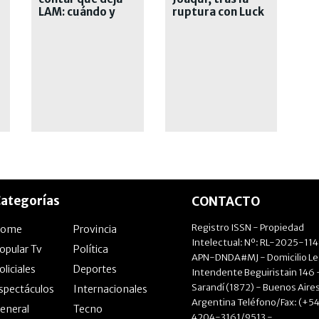
LAM: cuándo y
ruptura con Luck
por qué deja el
Ra: bajó mucho de
exitoso ciclo
peso
ategorías
CONTACTO
Registro ISSN - Propiedad
Home
Provincia
Intelectual: Nº: RL-2025-11
opular Tv
Política
APN-DNDA#MJ - Domicilio Le
oliciales
Deportes
Intendente Beguiristain 146 
Sarandí (1872) - Buenos Aires
spectáculos
Internacionales
Argentina Teléfono/Fax: (+54
eneral
Tecno
4204-3161/9513 -