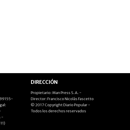
DIRECCIÓN
Propietario: Man Press S.A. -
499155-
Director: Francisco Nicolás Fascetto
gal:
© 2017 Copyright Diario Popular -
-
Todos los derechos reservados
 -
11)