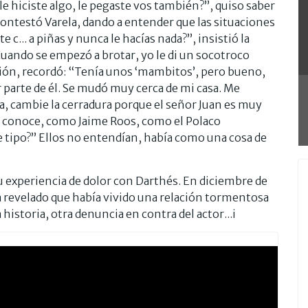
le hiciste algo, le pegaste vos también?”, quiso saber
contestó Varela, dando a entender que las situaciones
 c... a piñas y nunca le hacías nada?”, insistió la
Cuando se empezó a brotar, yo le di un socotroco
lación, recordó: “Tenía unos ‘mambitos’, pero bueno,
r parte de él. Se mudó muy cerca de mi casa. Me
a, cambie la cerradura porque el señor Juan es muy
me conoce, como Jaime Roos, como el Polaco
 tipo?” Ellos no entendían, había como una cosa de
su experiencia de dolor con Darthés. En diciembre de
a revelado que había vivido una relación tormentosa
historia, otra denuncia en contra del actor...i