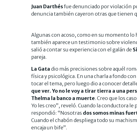
Juan Darthés
fue denunciado por violación po
denuncia también cayeron otras que tienen qu
Algunas con acoso, como en su momento lo 
también aparece un testimonio sobre violenci
salió a contar su experiencia con el galán de
S
pareja.
La Gata
dio más precisiones sobre aquél roma
física y psicológica. En una charla a fondo c
tocar el tema, pero luego dio a conocer detalle
que ver. Yo no le voy a tirar tierra a una per
Thelma la banco a muerte
. Creo que los cas
Yo les creo”, reveló. Cuando la conductora le 
respondió: “Nosotras
dos somos minas fuer
Cuando el chabón despliega todo su machismo y
encaja un bife”.