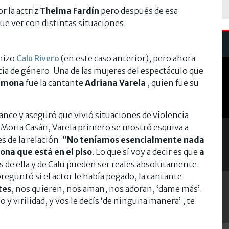
r la actriz
Thelma Fardín
pero después de esa
e ver con distintas situaciones.
hizo
Calu Rivero
(en este caso anterior), pero ahora
a de género. Una de las mujeres del espectáculo que
imona
fue la cantante
Adriana Varela
, quien fue su
nce y aseguró que vivió situaciones de violencia
on Moria Casán, Varela primero se mostró esquiva a
s de la relación. “
No teníamos esencialmente nada
sona que está en el piso
. Lo que sí voy a decir es que
a
os de ella y de Calu pueden ser reales absolutamente.
preguntó si el actor le había pegado, la cantante
tes
, nos quieren, nos aman, nos adoran, ‘dame más’.
 virilidad, y vos le decís ‘de ninguna manera’ , te