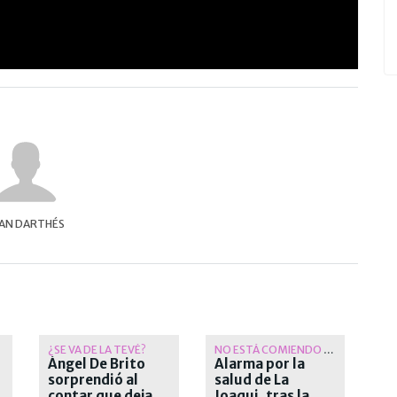
AN DARTHÉS
¿SE VA DE LA TEVÉ?
NO ESTÁ COMIENDO BIEN
Ángel De Brito
Alarma por la
sorprendió al
salud de La
contar que deja
Joaqui, tras la