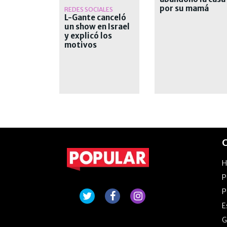
por su mamá
REDES SOCIALES
L-Gante canceló
un show en Israel
y explicó los
motivos
C
P
P
E
G