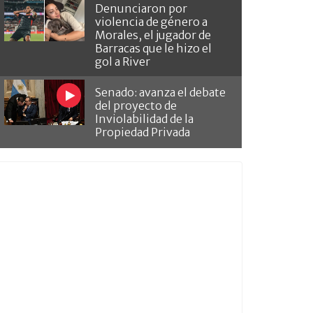
Denunciaron por
violencia de género a
Morales, el jugador de
Barracas que le hizo el
gol a River
Senado: avanza el debate
del proyecto de
Inviolabilidad de la
Propiedad Privada