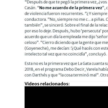
“Después de que te pegó la primera vez, ¿vos 
Casán. “
No me acuerdo de la primera vez
”, 
de violencia fueron recurrentes. “¿Y siempre te
conductora. “No, siempre no me c... a piñas. 
también”, se sinceró. Sobre el final de la re
por eso lo deje. Después, hubo ‘persecuta’ po
acuerdo que un día la empleada me dijo ‘señor
celoso’’. “Cierro diciendo que la gente que 
(Goyeneche), me decían: ‘¿Qué hacés con este
intelecto tal vez que no coincidía”, concluyó.
Esta no es la primera vez que La Gata cuanta 
2018, en el programa Debo Decir, Varela habí
con Darthés y que “la cosa terminó mal”. Otra 
Videos relacionados: