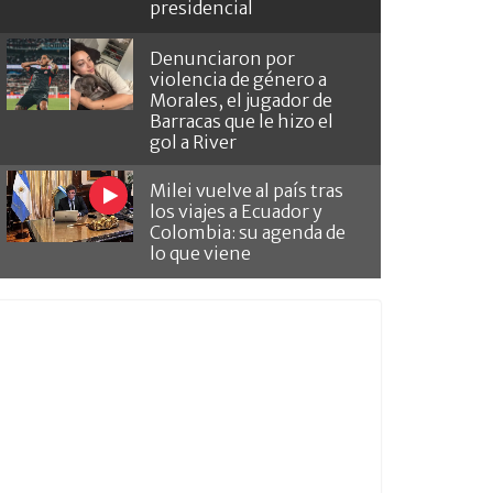
presidencial
Denunciaron por
violencia de género a
Morales, el jugador de
Barracas que le hizo el
gol a River
Milei vuelve al país tras
los viajes a Ecuador y
Colombia: su agenda de
lo que viene