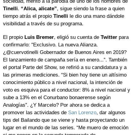
sociedad, mérito a la parodia de uno de los hombres de
Tinelli
.
“Alica, alicate”
, sigue siendo la frase a quien
tiempo atrás el propio
Tinelli
le dio una mano dándole
visibilidad a través de su programa.
El propio
Luis
Bremer
, eligió su cuenta de
Twitter
para
confirmarlo: "Exclusivo. La nueva Alianza.
¿@cuervotinelli Gobernador de Buenos Aires en 2019?
El lanzamiento de campaña sería en enero...”. También
el portal Parte del Show, se refirió a su candidatura y a
las primeras mediciones. “Si bien hoy tiene un altísimo
conocimiento público a nivel nacional, la intención de
voto es esquiva para el conductor: 8% a nivel nacional y
sube a 13% en el Conurbano bonaerense según
Analogías”. ¿Y Marcelo? Por ahora se dedica a
promover las actividades de
San Lorenzo
, dar algunos
tips del Bailando que se viene y hasta proyectando un
lugar en el mundo de las series. “Me muero de emoción