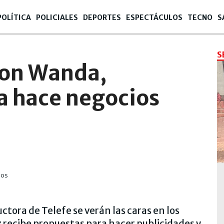
POLÍTICA
POLICIALES
DEPORTES
ESPECTÁCULOS
TECNO
S
S
con Wanda,
a hace negocios
ios
uctora de Telefe se verán las caras en los
z recibe propuestas para hacer publicidades y