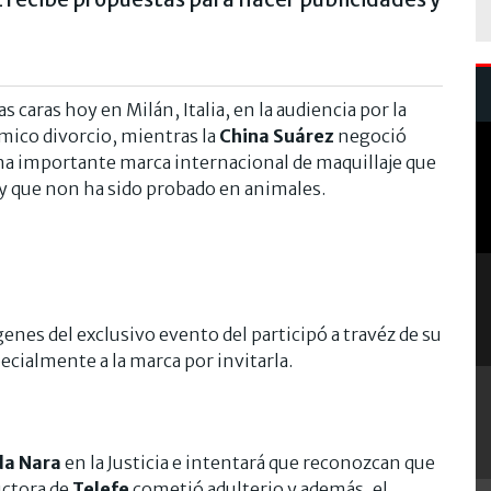
as caras hoy en Milán, Italia, en la audiencia por la
émico divorcio, mientras la
China Suárez
negoció
na importante marca internacional de maquillaje que
 y que non ha sido probado en animales.
nes del exclusivo evento del participó a travéz de su
cialmente a la marca por invitarla.
a Nara
en la Justicia e intentará que reconozcan que
uctora de
Telefe
cometió adulterio y además, el