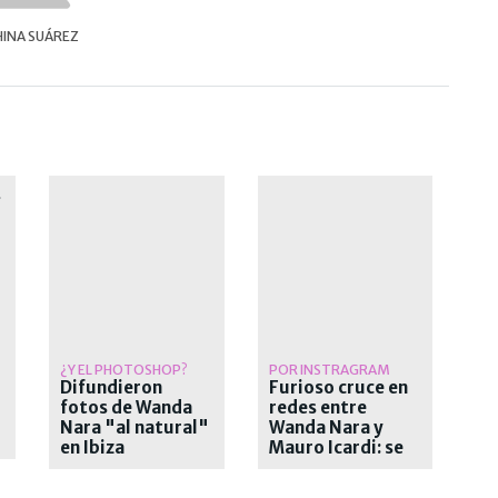
HINA SUÁREZ
CHEF
¿Y EL PHOTOSHOP?
POR INSTRAGRAM
Difundieron
Furioso cruce en
fotos de Wanda
redes entre
Nara "al natural"
Wanda Nara y
en Ibiza
Mauro Icardi: se
dijeron de todo