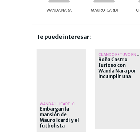
WANDA NARA
MAURO ICARDI
C
Te puede interesar:
CUANDO ESTUVO EN MASTER
Roña Castro
furioso con
Wanda Nara por
incumplir una
promesa para su
comedor
solidario
WANDA 1 - ICARDI 0
Embargan la
mansión de
Mauro Icardi y el
futbolista
apuntó contra la
Justicia y Wanda