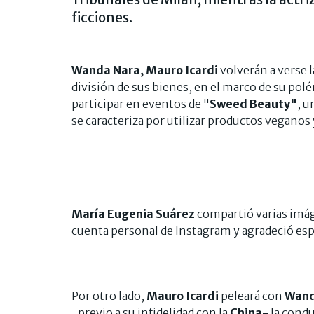
ficciones.
Wanda Nara, Mauro Icardi
volverán a verse l
división de sus bienes, en el marco de su pol
participar en eventos de "
Sweed Beauty"
, u
se caracteriza por utilizar productos veganos
María Eugenia Suárez
compartió varias imáge
cuenta personal de Instagram y agradeció espe
Por otro lado,
Mauro Icardi
peleará con
Wand
-previo a su infidelidad con la
China-
la cond