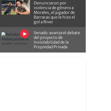
Denunciaron por
violencia de género a
Morales, el jugador de
Barracas que le hizo el
gol a River
Senado: avanza el debate
del proyecto de
Inviolabilidad de la
Propiedad Privada