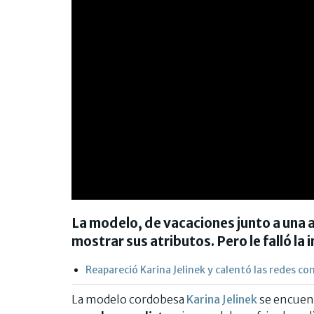
La modelo, de vacaciones junto a una a
mostrar sus atributos. Pero le falló la in
Reapareció Karina Jelinek y calentó las redes c
La modelo cordobesa
Karina Jelinek
se encuen