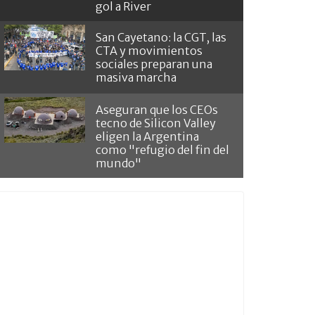
gol a River
San Cayetano: la CGT, las
CTA y movimientos
sociales preparan una
masiva marcha
Aseguran que los CEOs
tecno de Silicon Valley
eligen la Argentina
como "refugio del fin del
mundo"