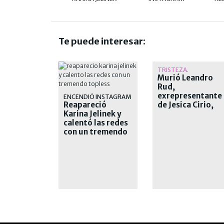
Te puede interesar:
TRISTEZA.
Murió Leandro
Rud,
exrepresentante
ENCENDIÓ INSTAGRAM
Reapareció
de Jesica Cirio,
Karina Jelinek y
Alejandra
calentó las redes
Maglietti y
con un tremendo
Pamela David
topless