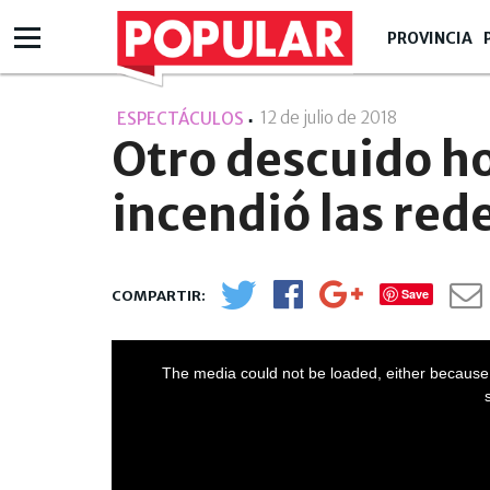
PROVINCIA
12 de julio de 2018
- 09:07
ESPECTÁCULOS
Otro descuido ho
incendió las red
Save
The media could not be loaded, either because 