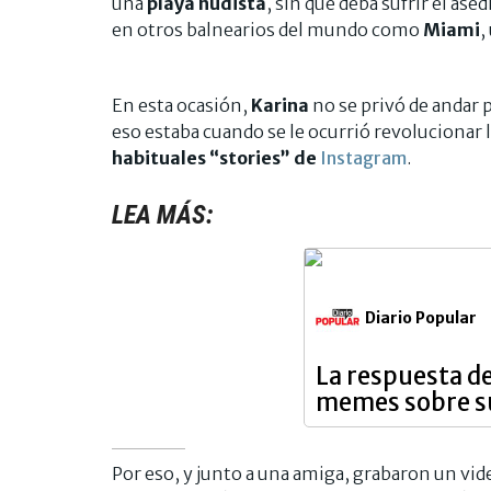
una
playa nudista
, sin que deba sufrir el ase
en otros balnearios del mundo como
Miami
,
En esta ocasión,
Karina
no se privó de andar 
eso estaba cuando se le ocurrió revolucionar 
habituales “stories” de
Instagram
.
LEA MÁS:
Diario Popular
La respuesta de 
memes sobre s
Por eso, y junto a una amiga, grabaron un vi