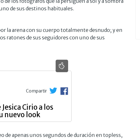
dio de los fotógrafos que la persiguen a sol y a sombra
 uno de sus destinos habituales.
por la arena con su cuerpo totalmente desnudo; y en
los ratones de sus seguidores con uno de sus
Compartir
Jesica Cirio a los
u nuevo look
deo de apenas unos segundos de duración en topless,