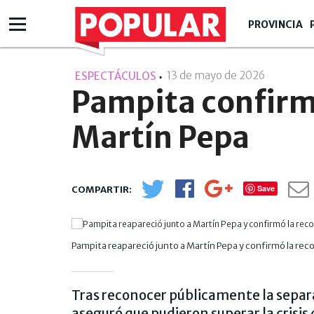
PROVINCIA
13 de mayo de 2026
- 16:05
ESPECTÁCULOS
Pampita confirm
Martín Pepa
Save
Pampita reapareció junto a Martín Pepa y confirmó la reco
Tras reconocer públicamente la separac
aseguró que pudieron superar la crisis 