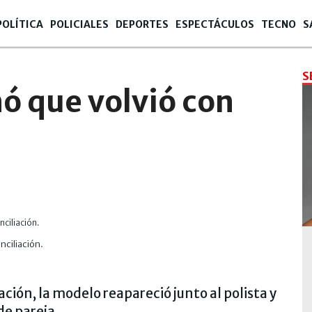
POLÍTICA
POLICIALES
DEPORTES
ESPECTÁCULOS
TECNO
S
S
ó que volvió con
nciliación.
“Cuando
ión, la modelo reapareció junto al polista y
de pareja.