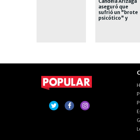
Candela Arizaga
aseguró que
sufrió un "brote
psicótico" y
desvinculó a
Moyano
C
P
P
E
G
L