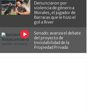
Denunciaron por
violencia de género a
Morales, el jugador de
Barracas que le hizo el
gol a River
Senado: avanza el debate
del proyecto de
Inviolabilidad de la
Propiedad Privada