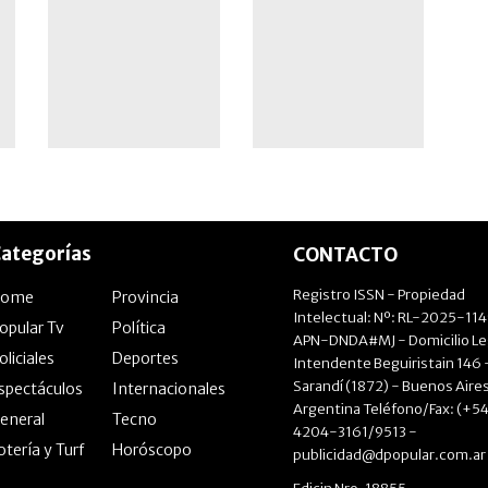
ategorías
CONTACTO
Registro ISSN - Propiedad
Home
Provincia
Intelectual: Nº: RL-2025-11
opular Tv
Política
APN-DNDA#MJ - Domicilio Le
oliciales
Deportes
Intendente Beguiristain 146 
Sarandí (1872) - Buenos Aires
spectáculos
Internacionales
Argentina Teléfono/Fax: (+54
eneral
Tecno
4204-3161/9513 -
otería y Turf
Horóscopo
publicidad@dpopular.com.ar