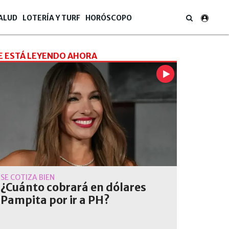
ALUD
LOTERÍA Y TURF
HORÓSCOPO
E ESTÁ LEYENDO AHORA
SE COTIZA BIEN
 hay amor, todo se arregla”, dijo la modelo ante la prensa.
¿Cuánto cobrará en dólares
Pampita por ir a PH?