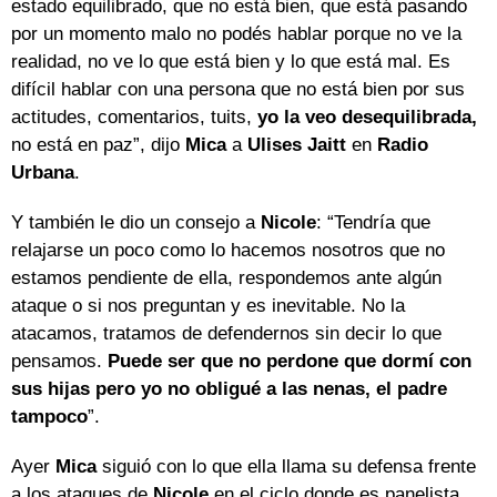
estado equilibrado, que no está bien, que está pasando
por un momento malo no podés hablar porque no ve la
realidad, no ve lo que está bien y lo que está mal. Es
difícil hablar con una persona que no está bien por sus
actitudes, comentarios, tuits,
yo la veo desequilibrada,
no está en paz”, dijo
Mica
a
Ulises Jaitt
en
Radio
Urbana
.
Y también le dio un consejo a
Nicole
: “Tendría que
relajarse un poco como lo hacemos nosotros que no
estamos pendiente de ella, respondemos ante algún
ataque o si nos preguntan y es inevitable. No la
atacamos, tratamos de defendernos sin decir lo que
pensamos.
Puede ser que no perdone que dormí con
sus hijas pero yo no obligué a las nenas, el padre
tampoco
”.
Ayer
Mica
siguió con lo que ella llama su defensa frente
a los ataques de
Nicole
en el ciclo donde es panelista,