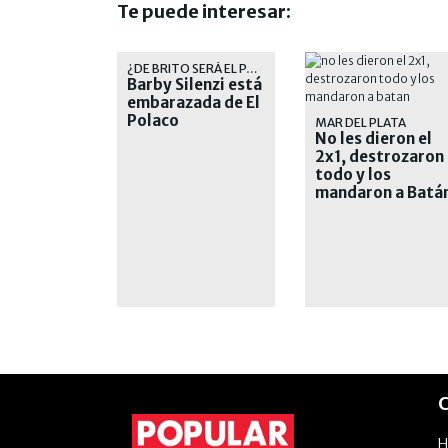
Te puede interesar:
¿DE BRITO SERÁ EL PADRINO?
Barby Silenzi está
embarazada de El
Polaco
MAR DEL PLATA
No les dieron el
2x1, destrozaron
todo y los
mandaron a Batá
C