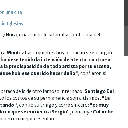
on una cita
io Iglesias
s y
Nora
, una amiga de la familia, conforman el
ica
Monti
y hasta quienes hoy lo cuidan se encargan
hubiese tenido la intención de atentar contra su
a la predisposición de todo artista por su escena,
más se hubiese querido hacer daño",
confiaron al
eparada de la de otro famoso internado,
Santiago Bal
.
 los costos de su permanencia son altísimos.
"La
ratando"
, confió su amigo y cerró sincero:
"es muy
o en que se encuentra Sergio"
, concluye
Colombo
.
tienen un mejor desenlace.