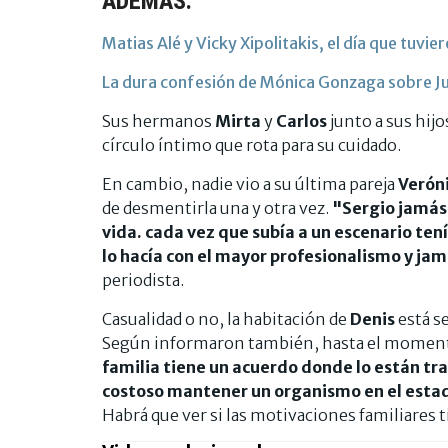
ADEMÁS:
Matias Alé y Vicky Xipolitakis, el día que tuvier
La dura confesión de Mónica Gonzaga sobre Jul
Sus hermanos
Mirta
y
Carlos
junto a sus hijo
círculo íntimo que rota para su cuidado.
En cambio, nadie vio a su última pareja
Verón
de desmentirla una y otra vez.
"Sergio jamás 
vida. cada vez que subía a un escenario tení
lo hacía con el mayor profesionalismo y ja
periodista.
Casualidad o no, la habitación de
Denis
está s
Según informaron también, hasta el momento
familia tiene un acuerdo donde lo están t
costoso mantener un organismo en el estad
Habrá que ver si las motivaciones familiares 