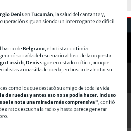
rgio Denis
en
Tucumán
, la salud del cantante y,
cuperación siguen siendo un interrogante de difícil
l barrio de
Belgrano,
el artista continúa
eneró su caída del escenario al foso de la orquesta.
go Lussich
,
Denis
sigue en estado crítico, aunque
cialistas a una silla de rueda, en busca de alentar su
ces como los que destacó su amigo de toda la vida,
lla de ruedas y antes eso no se podía hacer. Incluso
os se le nota una mirada más comprensiva"
, confió
e a ratos escucha la radio y hasta parece generar
oro.