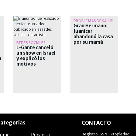
PROBLEMAS DE SALUD
Gran Hermano:
Juanicar
abandonó la casa
por su mamá
REDES SOCIALES
L-Gante canceló
un show en Israel
n
y explicó los
motivos
ategorías
CONTACTO
Registro ISSN - Propiedad
Home
Provincia