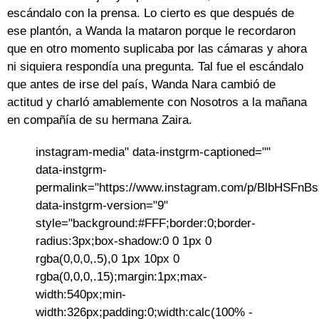
escándalo con la prensa. Lo cierto es que después de
ese plantón, a Wanda la mataron porque le recordaron
que en otro momento suplicaba por las cámaras y ahora
ni siquiera respondía una pregunta. Tal fue el escándalo
que antes de irse del país, Wanda Nara cambió de
actitud y charló amablemente con Nosotros a la mañana
en compañía de su hermana Zaira.
instagram-media" data-instgrm-captioned=""
data-instgrm-
permalink="https://www.instagram.com/p/BlbHSFnBs
data-instgrm-version="9"
style="background:#FFF;border:0;border-
radius:3px;box-shadow:0 0 1px 0
rgba(0,0,0,.5),0 1px 10px 0
rgba(0,0,0,.15);margin:1px;max-
width:540px;min-
width:326px;padding:0;width:calc(100% -