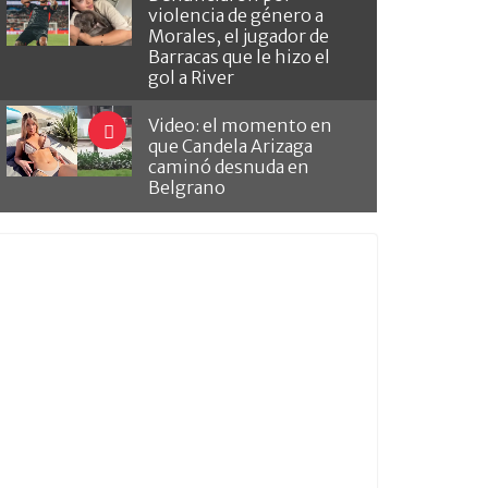
violencia de género a
Morales, el jugador de
Barracas que le hizo el
gol a River
Video: el momento en
que Candela Arizaga
caminó desnuda en
Belgrano