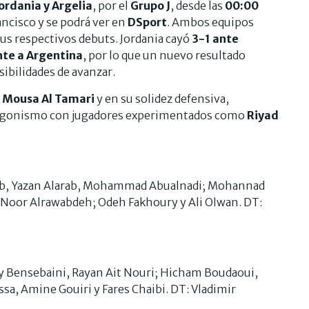
ordania y Argelia
, por el
Grupo J
, desde las
00:00
ancisco y se podrá ver en
DSport
. Ambos equipos
sus respectivos debuts. Jordania cayó
3-1 ante
nte a Argentina
, por lo que un nuevo resultado
ibilidades de avanzar.
e
Mousa Al Tamari
y en su solidez defensiva,
otagonismo con jugadores experimentados como
Riyad
sib, Yazan Alarab, Mohammad Abualnadi; Mohannad
 Noor Alrawabdeh; Odeh Fakhoury y Ali Olwan. DT:
my Bensebaini, Rayan Ait Nouri; Hicham Boudaoui,
sa, Amine Gouiri y Fares Chaibi. DT: Vladimir