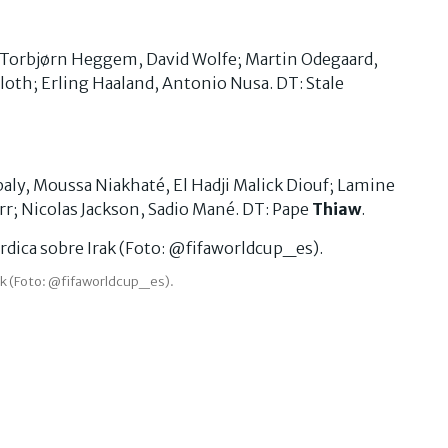
r, Torbjørn Heggem, David Wolfe; Martin Odegaard,
loth; Erling Haaland, Antonio Nusa. DT: Stale
aly, Moussa Niakhaté, El Hadji Malick Diouf; Lamine
rr; Nicolas Jackson, Sadio Mané. DT: Pape
Thiaw
.
rak (Foto: @fifaworldcup_es).