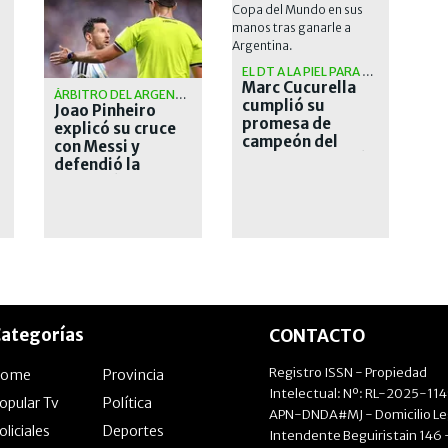
EL DT A LA PIEL PARA SIEMPRE
Marc Cucurella
ÁRBITRO DEL ARGENTINA VS. SUIZA
cumplió su
Joao Pinheiro
promesa de
explicó su cruce
campeón del
con Messi y
mundo: se tatuó a
defendió la
Luis de la Fuente
expulsión de
Embolo ante
Argentina
ategorías
CONTACTO
Registro ISSN - Propiedad
Home
Provincia
Intelectual: Nº: RL-2025-11
opular Tv
Política
APN-DNDA#MJ - Domicilio Le
oliciales
Deportes
Intendente Beguiristain 146 