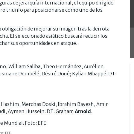
uras de jerarquía internacional, el equipo dirigido
ro triunfo para posicionarse como uno de los
 obligación de mejorar su imagen tras la derrota
cha. El seleccionado asiático buscará reducir los
echar sus oportunidades en ataque.
o, William Saliba, Theo Hernández; Aurélien
Ousmane Dembélé, Désiré Doué; Kylian Mbappé. DT:
am Hashim, Merchas Doski; Ibrahim Bayesh, Amir
amadi, Aymen Hussein. DT: Graham
Arnold
.
o: EFE.