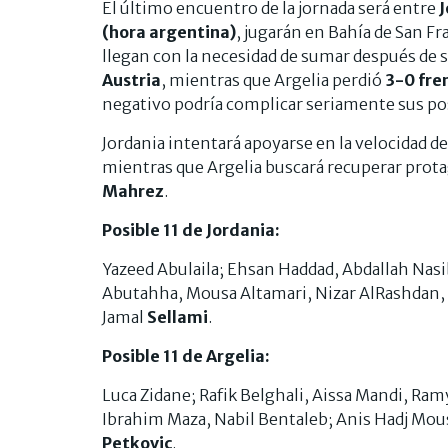
El último encuentro de la jornada será entre
J
(hora argentina)
, jugarán en Bahía de San Fr
llegan con la necesidad de sumar después de 
Austria
, mientras que Argelia perdió
3-0 fre
negativo podría complicar seriamente sus pos
Jordania intentará apoyarse en la velocidad d
mientras que Argelia buscará recuperar pr
Mahrez
.
Posible 11 de Jordania:
Yazeed Abulaila; Ehsan Haddad, Abdallah Na
Abutahha, Mousa Altamari, Nizar AlRashdan,
Jamal
Sellami
.
Posible 11 de Argelia:
Luca Zidane; Rafik Belghali, Aissa Mandi, Ra
Ibrahim Maza, Nabil Bentaleb; Anis Hadj Mous
Petkovic
.