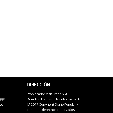
DIRECCIÓN
Propietario: Man Press S.A. -
499155-
Director: Francisco Nicolás Fascetto
gal:
© 2017 Copyright Diario Popular -
-
Todos los derechos reservados