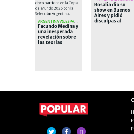
Rosalía dio su
show en Buenos
Aires y pidió
disculpas al
ARGENTINA VS. ESPAÑA
Facundo Medina y
público
una inesperada
revelación sobre
las teorías
conspirativas de
la final
C
P
P