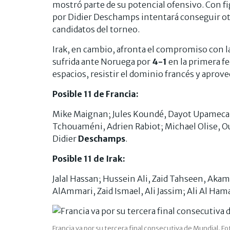
mostró parte de su potencial ofensivo. Con fig
por Didier Deschamps intentará conseguir ot
candidatos del torneo.
Irak, en cambio, afronta el compromiso con la
sufrida ante Noruega por
4-1
en la primera fe
espacios, resistir el dominio francés y aprov
Posible 11 de Francia:
Mike Maignan; Jules Koundé, Dayot Upamecan
Tchouaméni, Adrien Rabiot; Michael Olise, 
Didier
Deschamps
.
Posible 11 de Irak:
Jalal Hassan; Hussein Ali, Zaid Tahseen, Ak
AlAmmari, Zaid Ismael, Ali Jassim; Ali Al H
Francia va por su tercera final consecutiva de Mundial. Fot