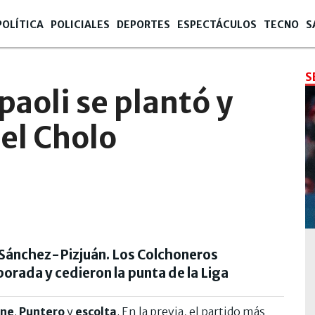
POLÍTICA
POLICIALES
DEPORTES
ESPECTÁCULOS
TECNO
S
S
paoli se plantó y
del Cholo
l Sánchez-Pizjuán. Los Colchoneros
orada y cedieron la punta de la Liga
ne
.
Puntero
y
escolta
. En la previa, el partido más