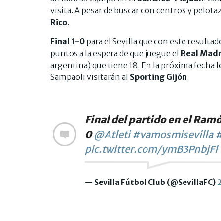
visita. A pesar de buscar con centros y pelotaz
Rico
.
Final 1-0
para el Sevilla que con este resul
puntos a la espera de que juegue el
Real Madr
argentina) que tiene 18. En la próxima fecha 
Sampaoli visitarán al
Sporting Gijón
.
Final del partido en el Ra
0
@Atleti
#vamosmisevilla
#
pic.twitter.com/ymB3PnbjFl
— Sevilla Fútbol Club (@SevillaFC)
2