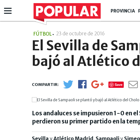
PROVINCIA
23 de octubre de 2016
- 09:10
FÚTBOL
El Sevilla de Sam
bajó al Atlético 
Save
Los andaluces se impusieron 1-0 en e
perdieron su primer partido en la temp
Sevilla
y
Atlético
Madrid
.
Sampaoli
y
Simeo