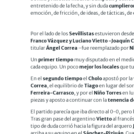
entretenido de la fecha, y sin duda
cumpliero
emoción, de fricción, de ideas, de tácticas, de
Por el lado de los
Sevillistas
estuvieron desde
Franco Vázquez y Luciano Vietto -Joaquín 
titular
Ángel Correa
–fue reemplazado por
N
Un
primer tiempo
muy disputado en el medio,
cada equipo. Un poco
mejor los locales
que tu
En el
segundo tiempo
el
Cholo
apostó por la 
Correa
, el equilibrio de
Tiago
en lugar del so
Ferreira-Carrasco
, y por el
Niño Torres
en lu
piezas y aposto a continuar con la
tenencia d
El partido parecía que iba directo al 0-0, pero 
Tras gran pase del argentino
Vietto
al francé
tipo de duda corrió hacia la figura del arquero
arriba a su equipo en el
Sánchez-Pizjuán
. Cu