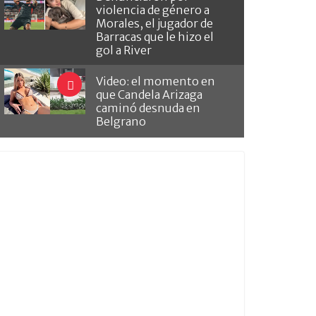
violencia de género a
Morales, el jugador de
Barracas que le hizo el
gol a River
Video: el momento en
que Candela Arizaga
caminó desnuda en
Belgrano