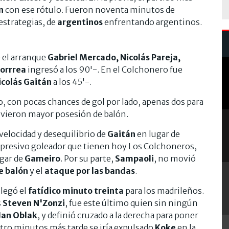
n
con ese rótulo. Fueron noventa minutos de
 estrategias, de
argentinos
enfrentando argentinos.
 el arranque
Gabriel Mercado, Nicolás Pareja,
Corrrea
ingresó a los 90'-. En el Colchonero fue
icolás Gaitán
a los 45'-.
 con pocas chances de gol por lado, apenas dos para
vieron mayor posesión de balón.
velocidad y desequilibrio de
Gaitán
en lugar de
rpresivo goleador que tienen hoy Los Colchoneros,
gar de
Gameiro
. Por su parte,
Sampaoli
, no movió
e balón
y el
ataque por las bandas
.
llegó el
fatídico minuto treinta
para los madrileños.
s
Steven N'Zonzi
, fue este último quien sin ningún
Jan Oblak
, y definió cruzado a la derecha para poner
atro minutos más tarde se iría expulsado
Koke
en la