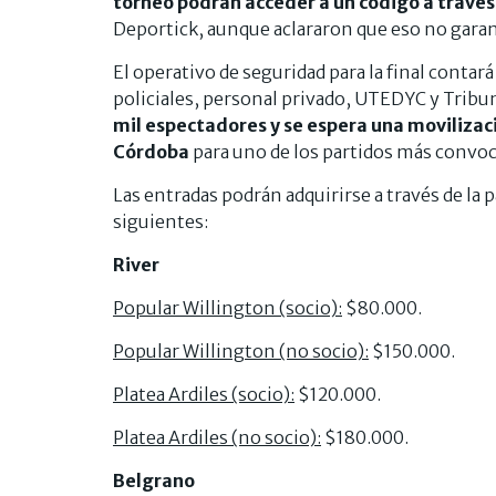
torneo podrán acceder a un código a través
Deportick, aunque aclararon que eso no garan
El operativo de seguridad para la final contar
policiales, personal privado, UTEDYC y Tribu
mil espectadores y se espera una movilizac
Córdoba
para uno de los partidos más convoca
Las entradas podrán adquirirse a través de la
siguientes:
River
Popular Willington (socio):
$80.000.
Popular Willington (no socio):
$150.000.
Platea Ardiles (socio):
$120.000.
Platea Ardiles (no socio):
$180.000.
Belgrano