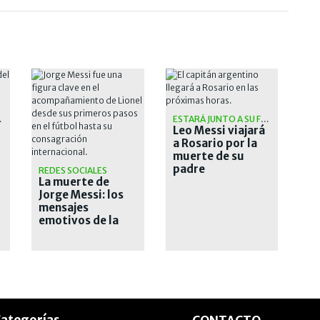
RMEDAD
ESTARÁ JUNTO A SU FAMILIA
Leo Messi viajará
a Rosario por la
muerte de su
padre
REDES SOCIALES
La muerte de
Jorge Messi: los
mensajes
emotivos de la
Selección,
Newell's y el
Barcelona
ategorías