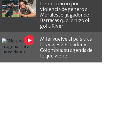
Denunciaron por
violencia de género a
Morales, el jugador de
Barracas que le hizo el
gol a River
Milei vuelve al país tras
los viajes a Ecuador y
Colombia: su agenda de
lo que viene