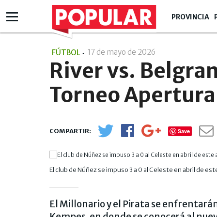
PROVINCIA
17 de mayo de 2026
- 22:05
FÚTBOL
River vs. Belgrano
Torneo Apertura:
Save
El club de Núñez se impuso 3 a 0 al Celeste en abril de e
El Millonario y el Pirata se enfrentará
Kempes, en donde se conocerá al nuev