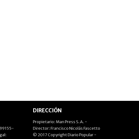
DIRECCIÓN
Propietario: Man Press S.A. -
499155-
Director: Francisco Nicolás Fascetto
gal:
© 2017 Copyright Diario Popular -