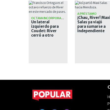
A PRÉSTAMO
¡Chau, River! Max
OCTAVA INCORPORACIÓN
Un lateral
Salas ya viajó
izquierdo para
para sumarse a
Coudet: River
Independiente
cerró a otro
Rivadavia
refuerzo
C
P