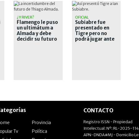
¿Y RIVER?
OFICIAL
i
Flamengo le puso
Subiabre fue
un ultimátum a
presentado en
Almada y debe
Tigre pero no
decidir su futuro
podrá jugar ante
River por una
particular
cláusula
ategorías
CONTACTO
Registro ISSN - Propiedad
Home
Provincia
Intelectual: Nº: RL-2025-11
opular Tv
Política
APN-DNDA#MJ - Domicilio Le