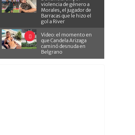
violencia de género a
Morales, el jugador de
Barracas que le hizo el
gol a River
Video: el momento en
que Candela Arizaga
caminó desnuda en
Belgrano