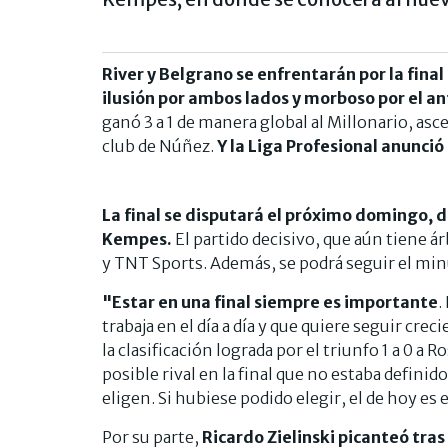
River y Belgrano se enfrentarán por la fina
ilusión por ambos lados y morboso por el a
ganó 3 a 1 de manera global al Millonario, as
club de Núñez.
Y la Liga Profesional anunci
La final se disputará el próximo domingo, d
Kempes.
El partido decisivo, que aún tiene 
y TNT Sports. Además, se podrá seguir el mi
"Estar en una final siempre es importante
.
trabaja en el día a día y que quiere seguir cr
la clasificación lograda por el triunfo 1 a 0 a
posible rival en la final que no estaba definido
eligen. Si hubiese podido elegir, el de hoy e
Por su parte,
Ricardo Zielinski picanteó tra