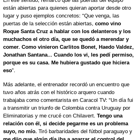
En ese sentido, remarcó que las puertas del equipo
están abiertas para quienes quieran aportar desde otro
lugar y puso ejemplos concretos: “Que venga, las
puertas de la selección están abiertas,
como vino
Roque Santa Cruz a hablar con los delanteros y los
muchachos el otro día, que se quedó a merendar y
comer. Como vinieron Carlitos Bonet, Haedo Valdez,
Jonathan Santana... Cuando los vi, les pedí permiso,
porque es su casa. Me hubiera gustado que hiciera
eso
”.
Más adelante, el entrenador recordó un encuentro que
tuvo años atrás con el histórico arquero cuando
trabajaba como comentarista en Caracol TV: “Un día fui
a transmitir un triunfo de Colombia contra Uruguay por
Eliminatorias y me crucé con Chilavert.
Tengo una
relación con él, si decide pegarme es un problema
suyo, no mío.
Tiró barbaridades del fútbol paraguayo y
me dijo que algún día iba a agarrar el control del