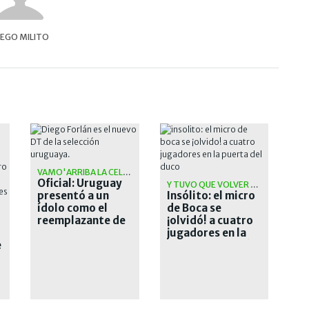
IEGO MILITO
VAMO'ARRIBA LA CELESTE
Oficial: Uruguay
Y TUVO QUE VOLVER A BUSCARLOS
presentó a un
Insólito: el micro
ídolo como el
de Boca se
reemplazante de
¡olvidó! a cuatro
Bielsa
jugadores en la
e
puerta del Ducó