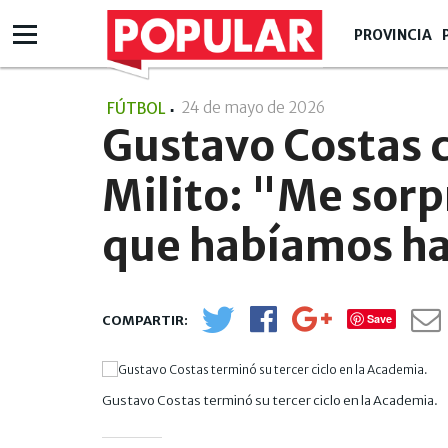
PROVINCIA
24 de mayo de 2026
- 21:05
FÚTBOL
Gustavo Costas 
Milito: "Me sorp
que habíamos h
Save
Gustavo Costas terminó su tercer ciclo en la Academia.