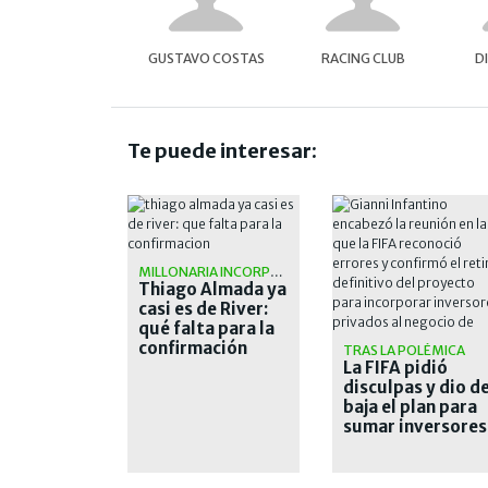
GUSTAVO COSTAS
RACING CLUB
D
Te puede interesar:
MILLONARIA INCORPORACIÓN
Thiago Almada ya
casi es de River:
qué falta para la
confirmación
TRAS LA POLÉMICA
La FIFA pidió
disculpas y dio d
baja el plan para
sumar inversores
privados a los
Mundiales