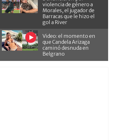
violencia de género a
Morales, el jugador de
Barracas que le hizo el
gol a River
Video: el momento en
que Candela Arizaga
caminó desnuda en
Belgrano