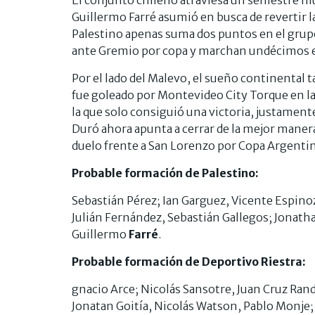
Guillermo Farré asumió en busca de revertir l
Palestino apenas suma dos puntos en el grupo
ante Gremio por copa y marchan undécimos en
Por el lado del Malevo, el sueño continental 
fue goleado por Montevideo City Torque en l
la que solo consiguió una victoria, justament
Duró ahora apunta a cerrar de la mejor maner
duelo frente a San Lorenzo por Copa Argentin
Probable formación de Palestino:
Sebastián Pérez; Ian Garguez, Vicente Espino
Julián Fernández, Sebastián Gallegos; Jonath
Guillermo
Farré
.
Probable formación de Deportivo Riestra:
gnacio Arce; Nicolás Sansotre, Juan Cruz Ran
Jonatan Goitía, Nicolás Watson, Pablo Monje