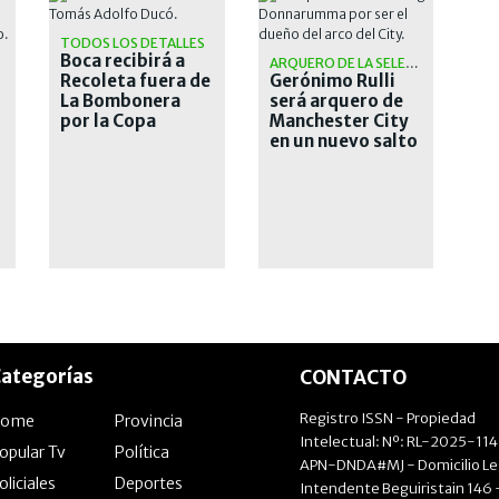
TODOS LOS DETALLES
Boca recibirá a
ARQUERO DE LA SELECCIÓN
Recoleta fuera de
Gerónimo Rulli
La Bombonera
será arquero de
por la Copa
Manchester City
Sudamericana
en un nuevo salto
en su carrera
ategorías
CONTACTO
Registro ISSN - Propiedad
Home
Provincia
Intelectual: Nº: RL-2025-11
opular Tv
Política
APN-DNDA#MJ - Domicilio Le
oliciales
Deportes
Intendente Beguiristain 146 