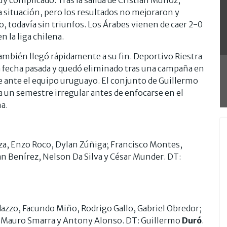
a situación, pero los resultados no mejoraron y
, todavía sin triunfos. Los Árabes vienen de caer 2-0
 la liga chilena.
también llegó rápidamente a su fin. Deportivo Riestra
a fecha pasada y quedó eliminado tras una campaña en
e ante el equipo uruguayo. El conjunto de Guillermo
a un semestre irregular antes de enfocarse en el
a.
za, Enzo Roco, Dylan Zúñiga; Francisco Montes,
an Benírez, Nelson Da Silva y César Munder. DT:
dazzo, Facundo Miño, Rodrigo Gallo, Gabriel Obredor;
; Mauro Smarra y Antony Alonso. DT: Guillermo
Duró
.