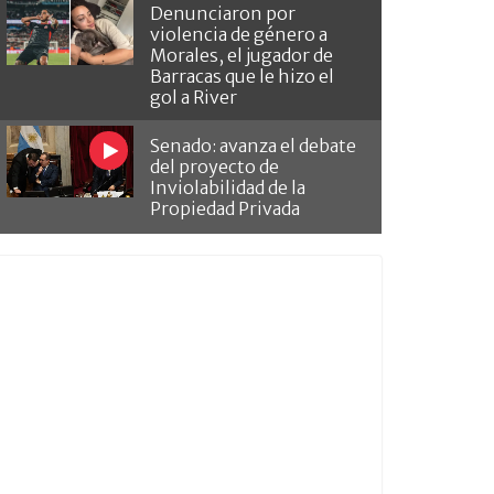
Denunciaron por
violencia de género a
Morales, el jugador de
Barracas que le hizo el
gol a River
Senado: avanza el debate
del proyecto de
Inviolabilidad de la
Propiedad Privada