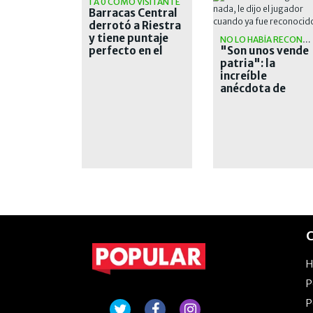
1 A 0 COMO VISITANTE
Barracas Central
derrotó a Riestra
y tiene puntaje
NO LO HABÍA RECONOCIDO
perfecto en el
"Son unos vende
Clausura
patria": la
increíble
anécdota de
Facundo Medina
con un gomero
C
P
P