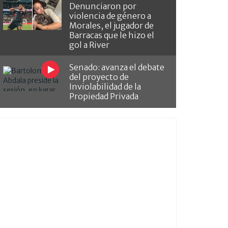
Denunciaron por
violencia de género a
Morales, el jugador de
Barracas que le hizo el
gol a River
Senado: avanza el debate
del proyecto de
Inviolabilidad de la
Propiedad Privada