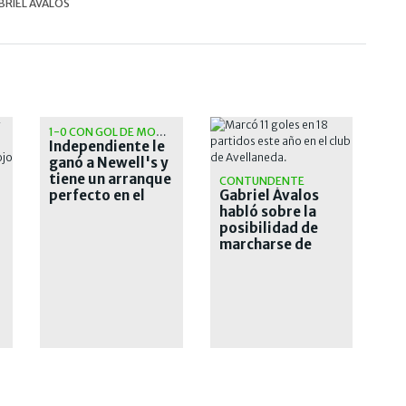
BRIEL ÁVALOS
1-0 CON GOL DE MONTIEL
Independiente le
ganó a Newell's y
tiene un arranque
CONTUNDENTE
perfecto en el
Gabriel Ávalos
Clausura
habló sobre la
posibilidad de
marcharse de
Independiente