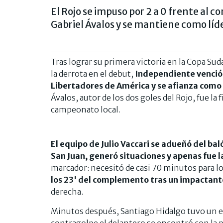
El Rojo se impuso por 2 a 0 frente al 
Gabriel Ávalos y se mantiene como líde
Tras lograr su primera victoria en la Copa Su
la derrota en el debut,
Independiente venció p
Libertadores de América y se afianza como 
Ávalos, autor de los dos goles del Rojo, fue la
campeonato local.
El equipo de Julio Vaccari se adueñó del ba
San Juan, generó situaciones y apenas fue l
marcador: necesitó de casi 70 minutos para lo
los 23' del complemento tras un impactant
derecha.
Minutos después, Santiago Hidalgo tuvo un er
contragolpe el delantero se encontró con la p