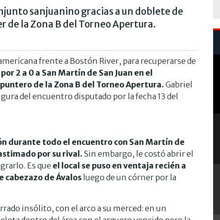
conjunto sanjuanino gracias a un doblete de
r de la Zona B del Torneo Apertura.
damericana frente a Bostón River, para recuperarse de
or 2 a 0 a San Martín de San Juan en el
puntero de la Zona B del Torneo Apertura.
Gabriel
 figura del encuentro disputado por la fecha 13 del
lón durante todo el encuentro con San Martín de
astimado por su rival.
Sin embargo, le costó abrir el
grarlo. Es que
el local se puso en ventaja recién a
e cabezazo de Ávalos
luego de un córner por la
rado insólito, con el arco a su merced: en un
elota dentro del área con el arquero vencido pero la