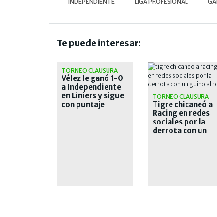
INDEPENDIENTE
LIGA PROFESIONAL
GA
Te puede interesar:
TORNEO CLAUSURA
Vélez le ganó 1-0
a Independiente
en Liniers y sigue
TORNEO CLAUSURA
con puntaje
Tigre chicaneó a
perfecto
Racing en redes
sociales por la
derrota con un
guiño al Rojo