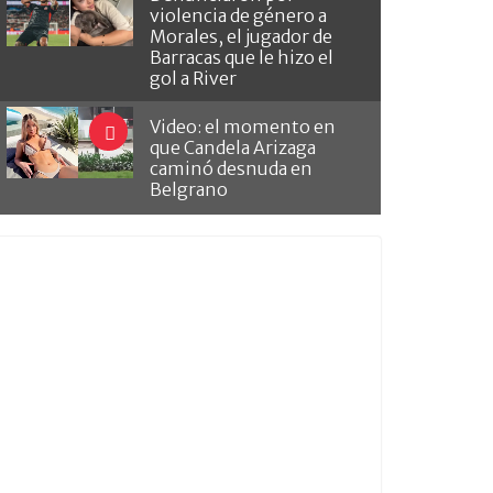
violencia de género a
Morales, el jugador de
Barracas que le hizo el
gol a River
Video: el momento en
que Candela Arizaga
caminó desnuda en
Belgrano