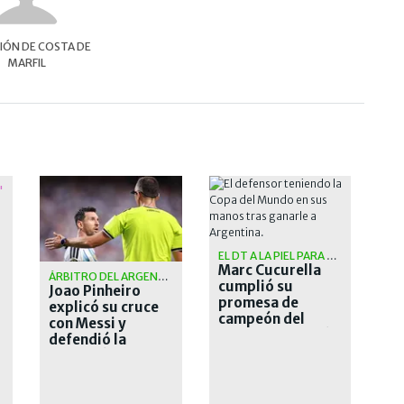
IÓN DE COSTA DE
MARFIL
"
EL DT A LA PIEL PARA SIEMPRE
Marc Cucurella
ÁRBITRO DEL ARGENTINA VS. SUIZA
cumplió su
Joao Pinheiro
promesa de
explicó su cruce
campeón del
con Messi y
mundo: se tatuó a
defendió la
Luis de la Fuente
expulsión de
Embolo ante
Argentina