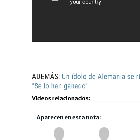
ADEMÁS:
Un ídolo de Alemania se ri
"Se lo han ganado"
Videos relacionados:
Aparecen en esta nota: