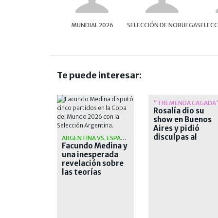
MUNDIAL 2026
SELECCIÓN DE NORUEGA
SELECC
Te puede interesar:
"TREMENDA CAGADA
Rosalía dio su
show en Buenos
Aires y pidió
disculpas al
ARGENTINA VS. ESPAÑA
Facundo Medina y
público
una inesperada
revelación sobre
las teorías
conspirativas de
la final