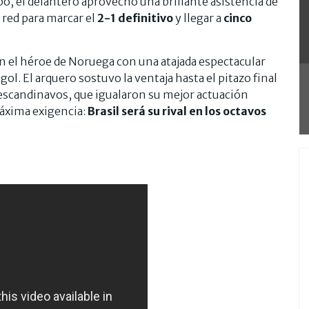
o, el delantero aprovechó una brillante asistencia de
 red para marcar el
2-1 definitivo
y llegar a
cinco
n el héroe de Noruega con una atajada espectacular
ol. El arquero sostuvo la ventaja hasta el pitazo final
s escandinavos, que igualaron su mejor actuación
áxima exigencia:
Brasil será su rival en los octavos