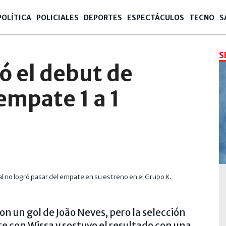
POLÍTICA
POLICIALES
DEPORTES
ESPECTÁCULOS
TECNO
S
S
 el debut de
empate 1 a 1
l no logró pasar del empate en su estreno en el Grupo K.
n un gol de João Neves, pero la selección
e con Wissa y sostuvo el resultado con una