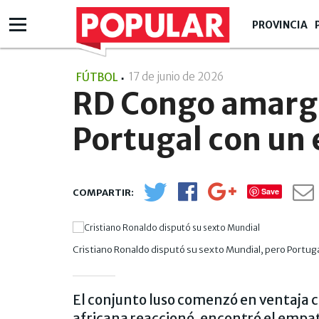
PROVINCIA
17 de junio de 2026
- 14:06
FÚTBOL
RD Congo amargó
Portugal con un 
Save
Cristiano Ronaldo disputó su sexto Mundial, pero Portuga
El conjunto luso comenzó en ventaja co
africana reaccionó, encontró el empat