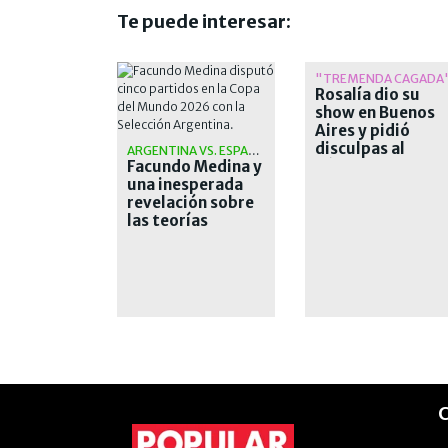
Te puede interesar:
"TREMENDA CAGADA
Rosalía dio su
show en Buenos
Aires y pidió
disculpas al
ARGENTINA VS. ESPAÑA
Facundo Medina y
público
una inesperada
revelación sobre
las teorías
conspirativas de
la final
C