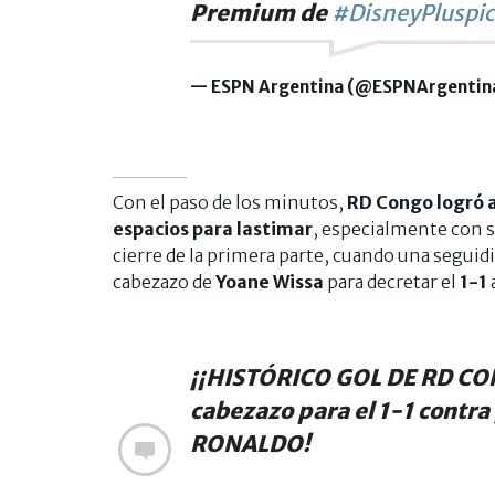
Premium de
#DisneyPlus
pi
— ESPN Argentina (@ESPNArgentin
Con el paso de los minutos,
RD Congo logró 
espacios para lastimar
, especialmente con s
cierre de la primera parte, cuando una seguidi
cabezazo de
Yoane Wissa
para decretar el
1-1
¡¡HISTÓRICO GOL DE RD CO
cabezazo para el 1-1 cont
RONALDO!