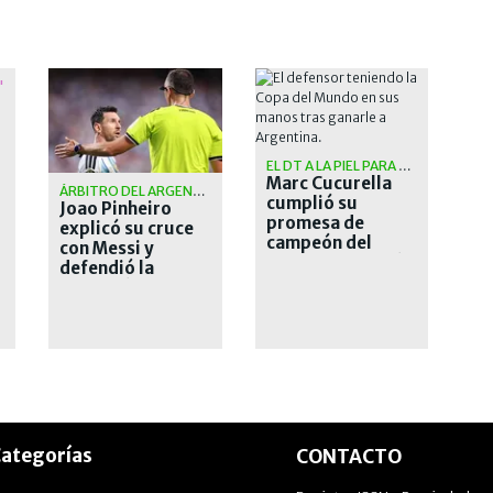
"
EL DT A LA PIEL PARA SIEMPRE
Marc Cucurella
ÁRBITRO DEL ARGENTINA VS. SUIZA
cumplió su
Joao Pinheiro
promesa de
explicó su cruce
campeón del
con Messi y
mundo: se tatuó a
defendió la
Luis de la Fuente
expulsión de
Embolo ante
Argentina
ategorías
CONTACTO