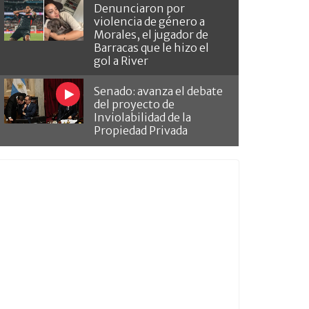
Denunciaron por
violencia de género a
Morales, el jugador de
Barracas que le hizo el
gol a River
Senado: avanza el debate
del proyecto de
Inviolabilidad de la
Propiedad Privada