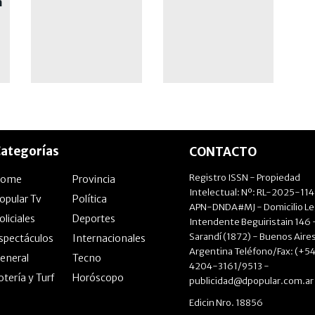
a
su arribo al club
ategorías
CONTACTO
Registro ISSN - Propiedad
Home
Provincia
Intelectual: Nº: RL-2025-11
opular Tv
Política
APN-DNDA#MJ - Domicilio Le
oliciales
Deportes
Intendente Beguiristain 146 
Sarandí (1872) - Buenos Aires
spectáculos
Internacionales
Argentina Teléfono/Fax: (+54
eneral
Tecno
4204-3161/9513 -
otería y Turf
Horóscopo
publicidad@dpopular.com.ar
Edicin Nro. 18856