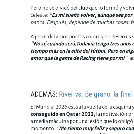
Pero no se olvidó del club que lo formó y volvi
celeste:
"
Es mi sueño volver, aunque sea por
banca. Después, depende de muchas cosas: f
A pesar del amor por los colores, su deseo es 
"No sé cuándo será.Todavía tengo tres años d
tiempo más en la elite del fútbol. Pero en a
amor que la gente de Racing tiene por mí
"
, a
ADEMÁS:
River vs. Belgrano, la fina
El Mundial 2026 está a la vuelta de la esquina 
conseguido en Qatar 2022
, la motivación pr
a media máquina por una lesión que lo obligó a
momento:
"
Me siento muy feliz y seguro cu