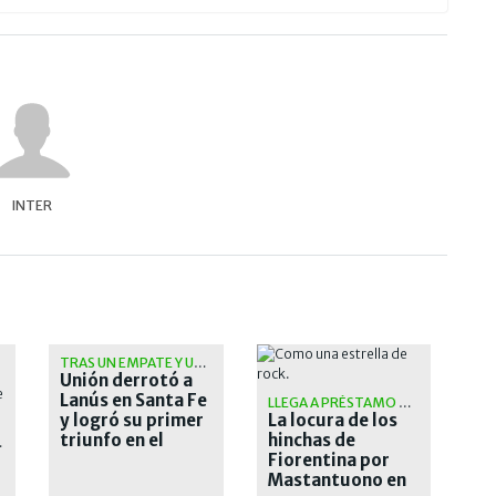
INTER
TRAS UN EMPATE Y UNA CAÍDA
Unión derrotó a
Lanús en Santa Fe
LLEGA A PRÉSTAMO POR UN AÑO
y logró su primer
La locura de los
triunfo en el
hinchas de
PINCHA
Torneo Clausura
Fiorentina por
Mastantuono en