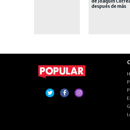
de Joaquín Corre
después de más
de una década
C
P
P
E
G
L