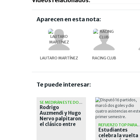
Videos relacionados:
Aparecen en esta nota:
LAUTARO MARTÍNEZ
RACING CLUB
Te puede interesar:
SE MEDIRÁN ESTE DOMINGO
Rodrigo
Auzmendi y Hugo
Nervo palpitaron
el clásico entre
REFUERZO TOP PARA EL 
San Lorenzo y
Estudiantes
Huracán
celebra la vuelta