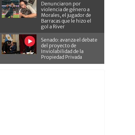
Denunciaron por
violencia de género a
Morales, el jugador de
Barracas que le hizo el
gol a River
Senado: avanza el debate
del proyecto de
Inviolabilidad de la
Propiedad Privada