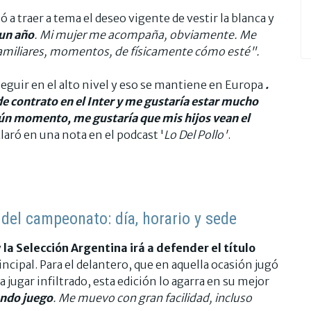
ó a traer a tema el deseo vigente de vestir la blanca y
 un año
. Mi mujer me acompaña, obviamente. Me
amiliares, momentos, de físicamente cómo esté".
seguir en el alto nivel y eso se mantiene en Europa
.
e contrato en el Inter y me gustaría estar mucho
lgún momento, me gustaría que mis hijos vean el
claró en una nota en el podcast '
Lo Del Pollo'
.
l del campeonato: día, horario y sede
y
la Selección Argentina irá a defender el título
incipal. Para el delantero, que en aquella ocasión jugó
 jugar infiltrado, esta edición lo agarra en su mejor
ando juego
. Me muevo con gran facilidad, incluso