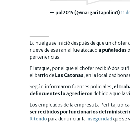
— pol2015 (@margaritapolim1)
11 d
La huelga se inició después de que un chofer d
nueve de ese ramal fue atacado
a puñaladas
p
pertenencias.
El ataque, por el que el chofer recibió dos puñ
el barrio de
Las Catonas
, en la localidad bon
Según informaron fuentes policiales,
el trab
delincuentes lo agredieron
debido a que la v
Los empleados de la empresa La Perlita, ubi
ser recibidos por funcionarios del minister
Ritondo
para denunciar la
inseguridad
que se 