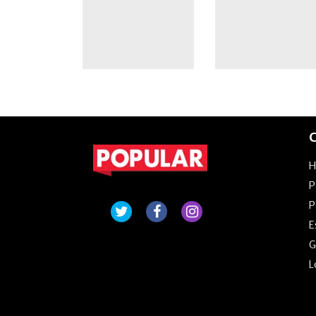
viernes
peregrinos
C
P
P
E
G
L