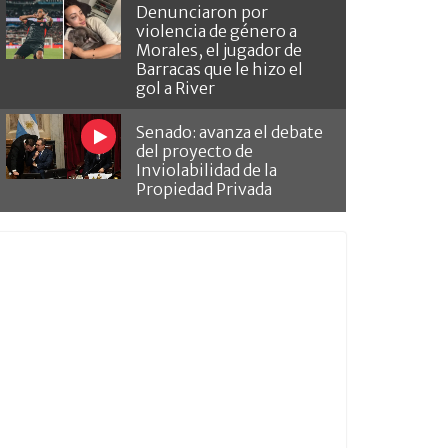
Denunciaron por
violencia de género a
Morales, el jugador de
Barracas que le hizo el
gol a River
Senado: avanza el debate
del proyecto de
Inviolabilidad de la
Propiedad Privada