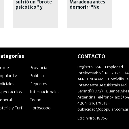
sufrió un "brote
Maradona antes
psicótico" y
de morir: "No
desvinculó a
quiero nada, ya
Moyano
está"
ategorías
CONTACTO
Registro ISSN - Propiedad
Home
Provincia
Intelectual: Nº: RL-2025-11
opular Tv
Política
APN-DNDA#MJ - Domicilio Le
oliciales
Deportes
Intendente Beguiristain 146 
Sarandí (1872) - Buenos Aires
spectáculos
Internacionales
Argentina Teléfono/Fax: (+54
eneral
Tecno
4204-3161/9513 -
otería y Turf
Horóscopo
publicidad@dpopular.com.ar
Edicin Nro. 18856