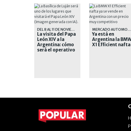
DEL 8 AL 11 DE NOVIEMBRE
MERCADO AUTOMOTOR
La visita del Papa
Ya está en
León XIV a la
Argentina la BM
Argentina: cómo
X1 Efficient nafta
será el operativo
de seguridad
C
P