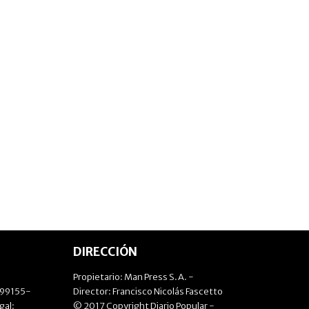
DIRECCIÓN
Propietario: Man Press S.A. -
499155-
Director: Francisco Nicolás Fascetto
gal:
© 2017 Copyright Diario Popular -