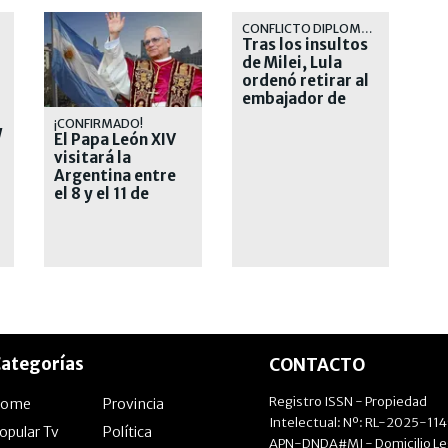
CONFLICTO DIPLOMÁTICO
Tras los insultos
de Milei, Lula
ordenó retirar al
embajador de
Brasil en
¡CONFIRMADO!
W
Argentina
El Papa León XIV
visitará la
Argentina entre
el 8 y el 11 de
noviembre
ategorías
CONTACTO
Registro ISSN - Propiedad
Home
Provincia
Intelectual: Nº: RL-2025-11
opular Tv
Política
APN-DNDA#MJ - Domicilio Le