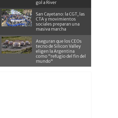
gol a River
San Cayetano: la CGT, las
CTA y movimientos
sociales preparan una
masiva marcha
Aseguran que los CEOs
tecno de Silicon Valley
eligen la Argentina
como "refugio del fin del
mundo"