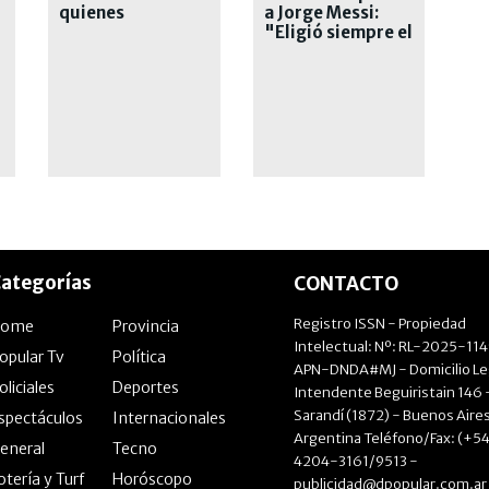
quienes
a Jorge Messi:
criticaron al
"Eligió siempre el
capitán
trabajo en
silencio"
ategorías
CONTACTO
Registro ISSN - Propiedad
Home
Provincia
Intelectual: Nº: RL-2025-11
opular Tv
Política
APN-DNDA#MJ - Domicilio Le
oliciales
Deportes
Intendente Beguiristain 146 
Sarandí (1872) - Buenos Aires
spectáculos
Internacionales
Argentina Teléfono/Fax: (+54
eneral
Tecno
4204-3161/9513 -
otería y Turf
Horóscopo
publicidad@dpopular.com.ar