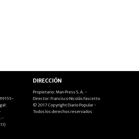
DIRECCIÓN
Propietario: Man Press S.A. -
499155-
Director: Francisco Nicolás Fascetto
gal:
© 2017 Copyright Diario Popular -
-
Todos los derechos reservados
 -
11)