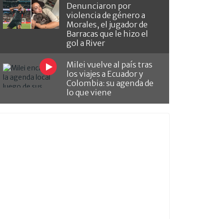
Denunciaron por
violencia de género a
Morales, el jugador de
Barracas que le hizo el
gol a River
Milei vuelve al país tras
los viajes a Ecuador y
Colombia: su agenda de
lo que viene