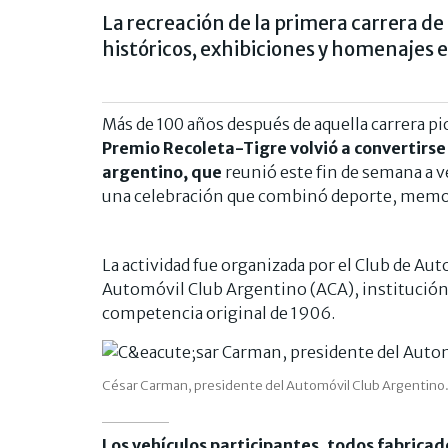
La recreación de la primera carrera de
históricos, exhibiciones y homenajes e
Más de 100 años después de aquella carrera p
Premio Recoleta-Tigre volvió a convertirse
argentino, que
reunió este fin de semana a v
una celebración que combinó deporte, memor
La actividad fue organizada por el Club de Aut
Automóvil Club Argentino (ACA), institución q
competencia original de 1906.
César Carman, presidente del Automóvil Club Argentino
Los vehículos participantes, todos fabrica