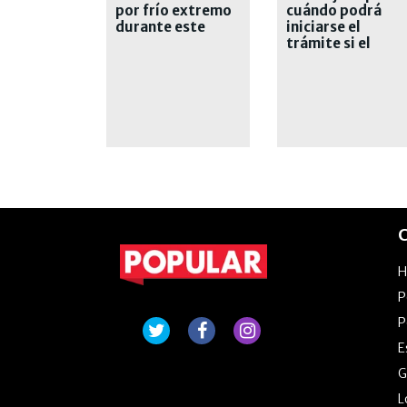
por frío extremo
cuándo podrá
durante este
iniciarse el
domingo
trámite si el
inquilino deja de
pagar
C
P
P
E
G
L