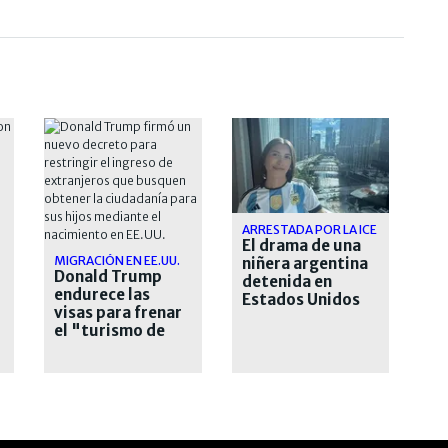
ARRESTADA POR LA ICE
El drama de una
MIGRACIÓN EN EE.UU.
niñera argentina
Donald Trump
detenida en
endurece las
Estados Unidos
visas para frenar
desde hace casi
el "turismo de
un mes
nacimiento"