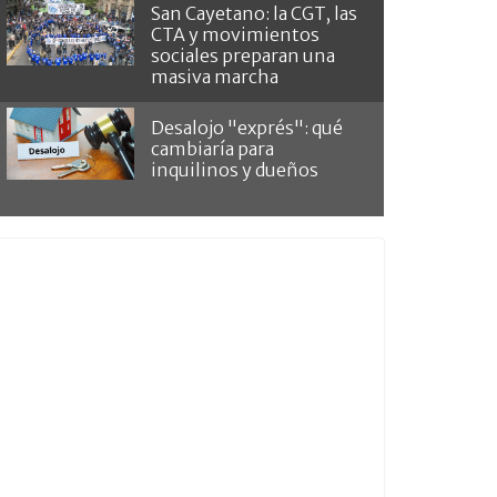
San Cayetano: la CGT, las
CTA y movimientos
sociales preparan una
masiva marcha
Desalojo "exprés": qué
cambiaría para
inquilinos y dueños