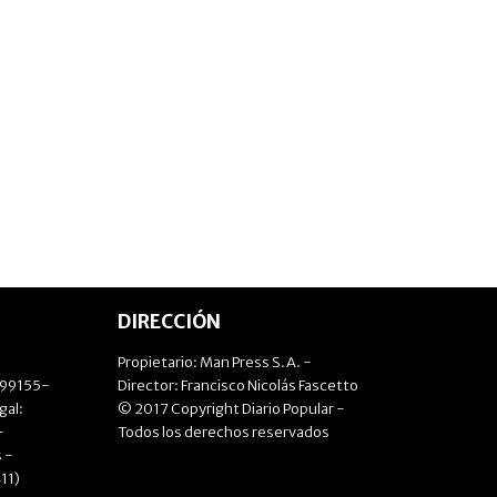
DIRECCIÓN
Propietario: Man Press S.A. -
499155-
Director: Francisco Nicolás Fascetto
gal:
© 2017 Copyright Diario Popular -
-
Todos los derechos reservados
 -
11)