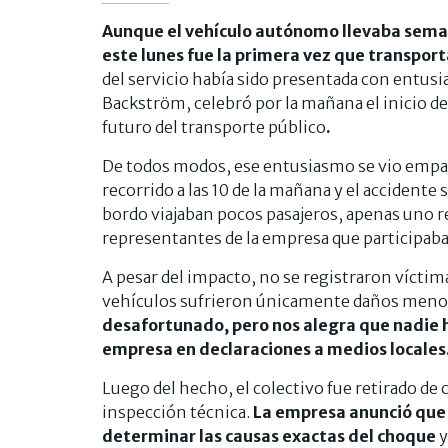
Aunque el vehículo autónomo llevaba seman
este lunes fue la primera vez que transport
del servicio había sido presentada con entusi
Backström, celebró por la mañana el inicio 
futuro del transporte público
.
De todos modos, ese entusiasmo se vio empañ
recorrido a las 10 de la mañana y el accident
bordo viajaban pocos pasajeros, apenas uno re
representantes de la empresa que participaban
A pesar del impacto, no se registraron víctima
vehículos sufrieron únicamente daños menore
desafortunado, pero nos alegra que nadie 
empresa en declaraciones a medios locales
Luego del hecho, el colectivo fue retirado de 
inspección técnica.
La empresa anunció que 
determinar las causas exactas del choque
y