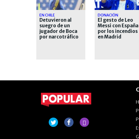
EN CHILE
DONACIÓN
Detuvieron al
El gesto de Leo
suegro de un
Messi con España
jugador de Boca
por los incendios
por narcotráfico
en Madrid
C
P
P
E
G