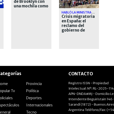
de Brooklyn con
una mochila como
paracaídas y
HABLÓ LA MINISTRA DE DEFENSA
sobrevivió
Crisis migratoria
en España: el
reclamo del
gobierno de
Pedro Sánchez a
Marruecos
ategorías
CONTACTO
Registro ISSN - Propiedad
Home
Provincia
Intelectual: Nº: RL-2025-11
opular Tv
Política
APN-DNDA#MJ - Domicilio Le
oliciales
Deportes
Intendente Beguiristain 146 
Sarandí (1872) - Buenos Aires
spectáculos
Internacionales
Argentina Teléfono/Fax: (+54
eneral
Tecno