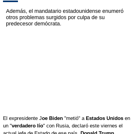
Además, el mandatario estadounidense enumeró
otros problemas surgidos por culpa de su
predecesor demócrata.
El expresidente J
oe Biden
"metió" a
Estados Unidos
en
un "
verdadero lío
" con Rusia, declaró este viernes el
actual jefe de Estado de ese país,
Donald Trump
,