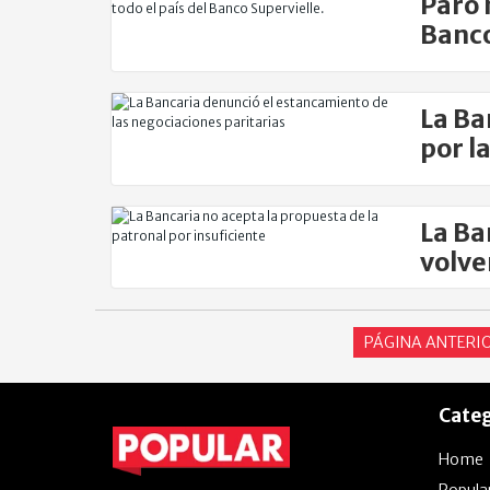
Paro 
Banco
La Ba
por l
La Ba
volve
PÁGINA ANTERI
Categ
Home