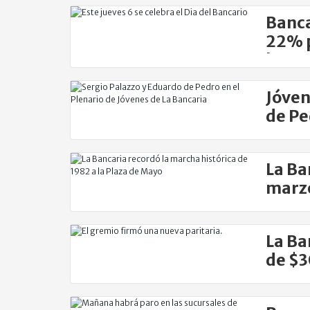
Banca
22% p
bono
Jóven
de Pe
La Ba
marz
La Ba
de $3