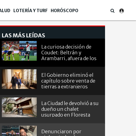
ALUD
LOTERÍA Y TURF
HORÓSCOPO
LAS MÁS LEÍDAS
La curiosa decisión de
Coudet: Beltrán y
Arambarri, afuera de los
octavos de
Sudamericana
El Gobierno eliminó el
capítulo sobre venta de
tierras a extranjeros
La Ciudad le devolvió a su
dueño un chalet
usurpado en Floresta
Denunciaron por