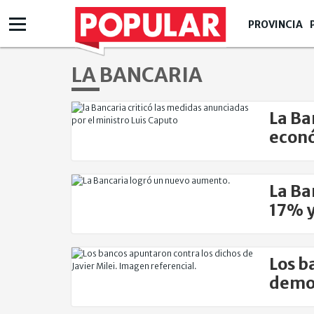
PROVINCIA
LA BANCARIA
La Ba
econó
La Ba
17% y
Los b
democ