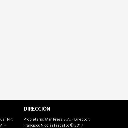
DIRECCIÓN
ual: Nº:
Propietario: Man Press S.A. - Director:
J -
Francisco Nicolás Fascetto © 2017