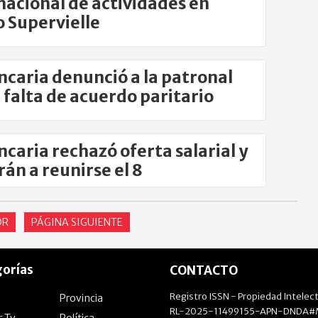
nacional de actividades en
 Supervielle
ncaria denunció a la patronal
a falta de acuerdo paritario
ncaria rechazó oferta salarial y
rán a reunirse el 8
OR
PÁGINA SIGUIENTE
orías
CONTACTO
Registro ISSN - Propiedad Intelect
Provincia
RL-2025-11499155-APN-DNDA#M