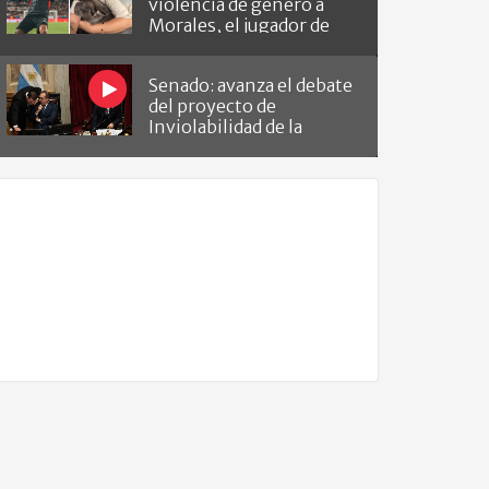
violencia de género a
Morales, el jugador de
Barracas que le hizo el
gol a River
Senado: avanza el debate
del proyecto de
Inviolabilidad de la
Propiedad Privada