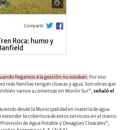
Compartir
 Tren Roca: humo y
Banfield
uando llegamos a la gestión no estaban.
Por eso
vez más familias tengan cloacas y agua. Son obras que
a también vamos a comenzar en Morón Sur”,
señaló el
haciendo desde la Municipalidad en materia de agua
 extender la cobertura de estos servicios en el marco
a Provisión de Agua Potable y Desagües Cloacales”,
entos Argentinos S.A. (AySA).