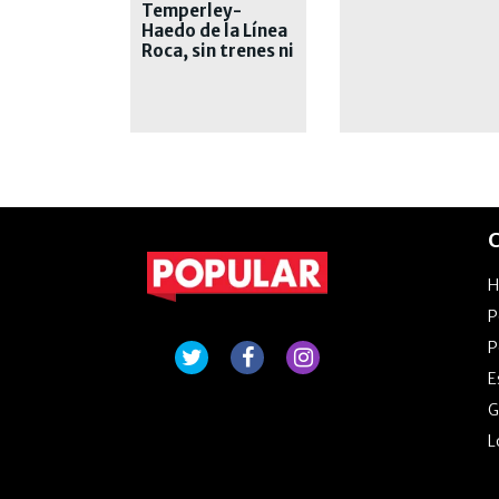
Temperley-
Haedo de la Línea
Roca, sin trenes ni
explicaciones
C
P
P
E
G
L