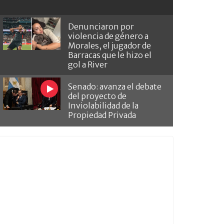
Denunciaron por
violencia de género a
Morales, el jugador de
Barracas que le hizo el
gol a River
Senado: avanza el debate
del proyecto de
Inviolabilidad de la
Propiedad Privada