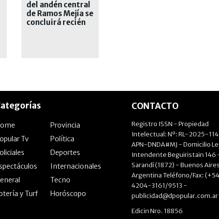
del andén central
de Ramos Mejía se
concluirá recién
el próximo año
ategorías
CONTACTO
Registro ISSN - Propiedad
Home
Provincia
Intelectual: Nº: RL-2025-11
opular Tv
Política
APN-DNDA#MJ - Domicilio Le
oliciales
Deportes
Intendente Beguiristain 146 
Sarandí (1872) - Buenos Aires
spectáculos
Internacionales
Argentina Teléfono/Fax: (+54
eneral
Tecno
4204-3161/9513 -
otería y Turf
Horóscopo
publicidad@dpopular.com.ar
Edicin Nro. 18856