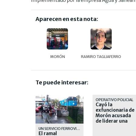
Aparecen en esta nota:
MORÓN
RAMIRO TAGLIAFERRO
Te puede interesar:
OPERATIVO POLICIAL
Cayó la
exfuncionaria de
Morón acusada
de liderar una
banda narco
UN SERVICIO FERROVIARIO QUE CADA DIA SE DEGRADA MAS
El ramal