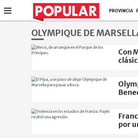
PROVINCIA
OLYMPIQUE DE MARSELL
Con M
clásic
Olymp
Bened
Franc
por u