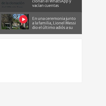
clonan el WhatsApp y
vacían cuentas
En una ceremonia junto
a la familia, Lionel Messi
dio el último adiós a su
papá