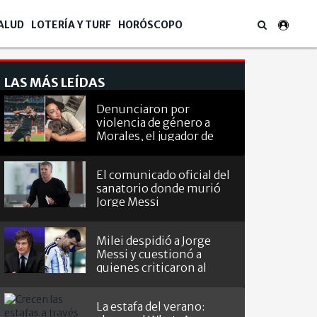
ALUD
LOTERÍA Y TURF
HORÓSCOPO
LAS MÁS LEÍDAS
Denunciaron por
violencia de género a
Morales, el jugador de
Barracas que le hizo el
gol a River
El comunicado oficial del
sanatorio donde murió
Jorge Messi
Milei despidió a Jorge
Messi y cuestionó a
quienes criticaron al
capitán
La estafa del verano: