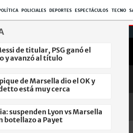
POLÍTICA
POLICIALES
DEPORTES
ESPECTÁCULOS
TECNO
S
A
essi de titular, PSG ganó el
o y avanzó al título
ique de Marsella dio el OK y
etto está muy cerca
ia: suspenden Lyon vs Marsella
n botellazo a Payet