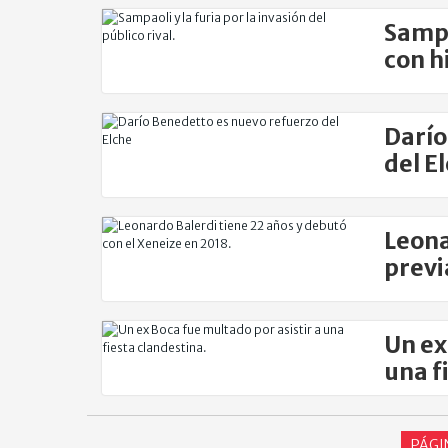
Sampa
con h
Darío
del E
Leona
previ
Un ex
una f
PÁGI