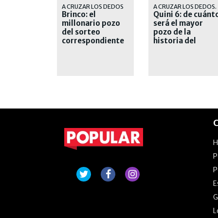
A CRUZAR LOS DEDOS
A CRUZAR LOS DEDOS.
Brinco: el
Quini 6: de cuánt
millonario pozo
será el mayor
del sorteo
pozo de la
correspondiente
historia del
al domingo 9 de
sorteo del
agosto
domingo 9 de
agosto
C
P
P
E
G
L