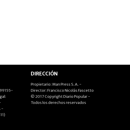
DIRECCIÓN
Propietario: Man Press S.A. -
499155-
Director: Francisco Nicolás Fascetto
gal:
© 2017 Copyright Diario Popular -
-
Todos los derechos reservados
 -
11)