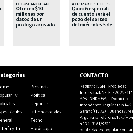
LO BUSCAN EN SANTA FE
A CRUZAR LOS DEDOS
o
Ofrecen $10
Quini 6 especial:
millones por
de cuánto será el
datos de un
pozo del sorteo
prófugo acusado
del miércoles 5 de
de narcotráfico y
agosto
homicidio
ategorías
CONTACTO
Registro ISSN - Propiedad
Home
Provincia
Intelectual: Nº: RL-2025-11
opular Tv
Política
APN-DNDA#MJ - Domicilio Le
oliciales
Deportes
Intendente Beguiristain 146 
Sarandí (1872) - Buenos Aires
spectáculos
Internacionales
Argentina Teléfono/Fax: (+54
eneral
Tecno
4204-3161/9513 -
otería y Turf
Horóscopo
publicidad@dpopular.com.ar