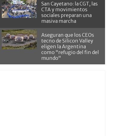
San Cayetano: la CGT, las
CTA y movimientos
sociales preparan una
masiva marcha
Aseguran que los CEOs
tecno de Silicon Valley
eligen la Argentina
como "refugio del fin del
mundo"