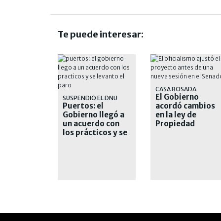
Te puede interesar:
CASA ROSADA
El Gobierno
SUSPENDIÓ EL DNU
Puertos: el
acordó cambios
Gobierno llegó a
en la ley de
un acuerdo con
Propiedad
los prácticos y se
Privada antes de
levantó el paro
la votación en el
Senado