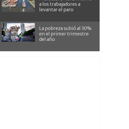
a los trabajadores a
levantar el paro
La pobreza subió al 30%
en el primer trimestre
del año