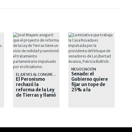
NEGOCIACIÓN
Senado: el
EL JUEVES AL CONGRESO
El Peronismo
Gobierno quiere
rechazó la
fijar un tope de
reforma de la Ley
25% a la
de Tierras y llamó
extranjerización
a movilizarse
de tierras
contra el
Gobierno