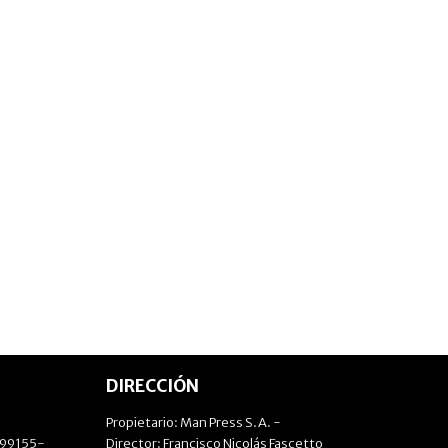
DIRECCIÓN
Propietario: Man Press S.A. -
499155-
Director: Francisco Nicolás Fascetto