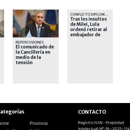
CONFLICTO DIPLOMÁTICO
Tras los insultos
de Milei, Lula
ordenó retirar al
embajador de
Brasil en
REPERCUSIONES
Argentina
El comunicado de
la Cancillería en
medio de la
tensión
diplomática con
Brasil
ategorías
CONTACTO
Registro ISSN - Propiedad
Home
Provincia
Intelectual: Nº: RL-2025-11