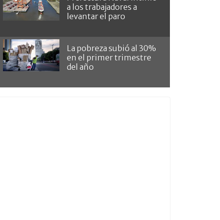
a los trabajadores a
levantar el paro
La pobreza subió al 30%
en el primer trimestre
del año