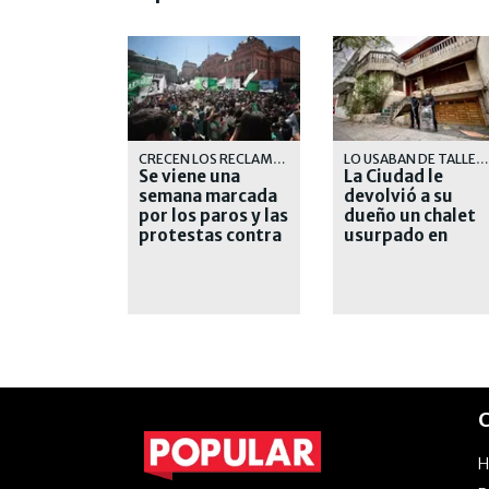
CRECEN LOS RECLAMOS
LO USABAN DE TALLER TEXTIL
Se viene una
La Ciudad le
semana marcada
devolvió a su
por los paros y las
dueño un chalet
protestas contra
usurpado en
el Gobierno
Floresta
C