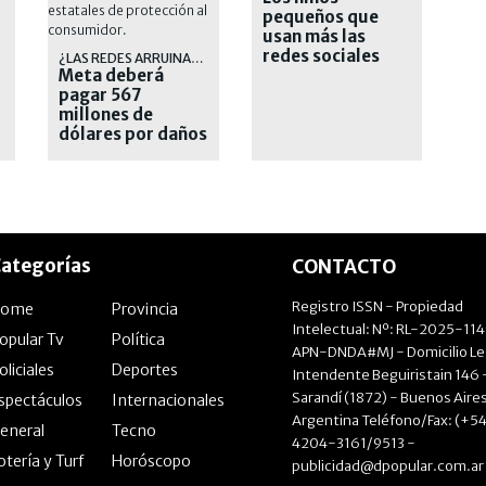
pequeños que
usan más las
redes sociales
¿LAS REDES ARRUINAN EL MUNDO?
Meta deberá
tienen peores
pagar 567
notas en el
millones de
colegio
dólares por daños
a jóvenes en sus
redes sociales
ategorías
CONTACTO
Registro ISSN - Propiedad
Home
Provincia
Intelectual: Nº: RL-2025-11
opular Tv
Política
APN-DNDA#MJ - Domicilio Le
oliciales
Deportes
Intendente Beguiristain 146 
Sarandí (1872) - Buenos Aires
spectáculos
Internacionales
Argentina Teléfono/Fax: (+54
eneral
Tecno
4204-3161/9513 -
otería y Turf
Horóscopo
publicidad@dpopular.com.ar