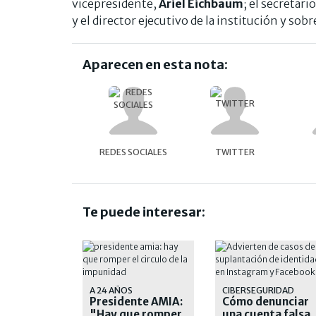
vicepresidente,
Ariel Eichbaum
; el secretari
y el director ejecutivo de la institución y sob
Aparecen en esta nota:
REDES SOCIALES
TWITTER
Te puede interesar:
A 24 AÑOS
CIBERSEGURIDAD
Presidente AMIA:
Cómo denunciar
"Hay que romper
una cuenta falsa