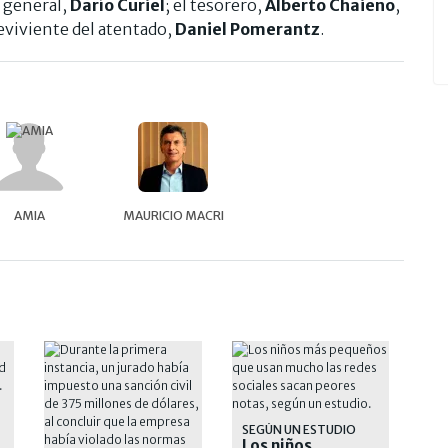
o general,
Darío Curiel
; el tesorero,
Alberto Chaieno
,
reviviente del atentado,
Daniel Pomerantz
.
AMIA
MAURICIO MACRI
SEGÚN UN ESTUDIO
Los niños