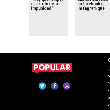
el círculo de la
en Facebook o
impunidad"
Instagram que
suplanta tu
identidad
C
P
P
E
G
L