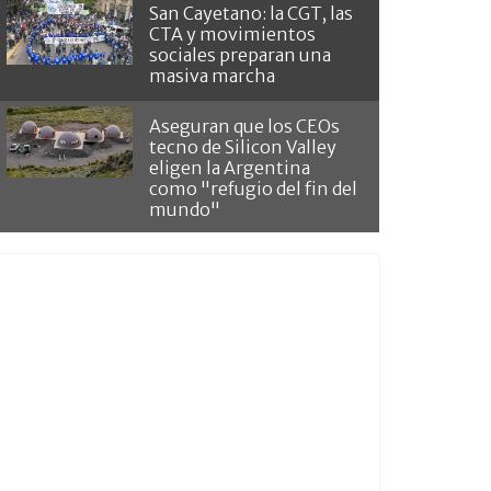
San Cayetano: la CGT, las
CTA y movimientos
sociales preparan una
masiva marcha
Aseguran que los CEOs
tecno de Silicon Valley
eligen la Argentina
como "refugio del fin del
mundo"