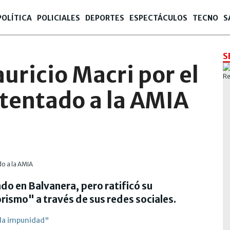
POLÍTICA
POLICIALES
DEPORTES
ESPECTÁCULOS
TECNO
S
S
uricio Macri por el
atentado a la AMIA
ado en Balvanera, pero ratificó su
rismo" a través de sus redes sociales.
 la impunidad"