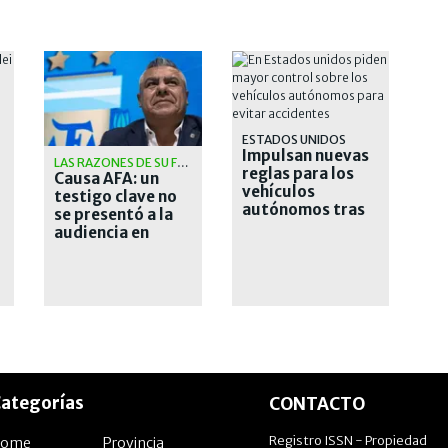
ESTADOS UNIDOS
Impulsan nuevas
LAS RAZONES DE SU FALTAZO
reglas para los
Causa AFA: un
vehículos
testigo clave no
autónomos tras
se presentó a la
una serie de
audiencia en
incidentes
Estados Unidos
ategorías
CONTACTO
Registro ISSN - Propiedad
Home
Provincia