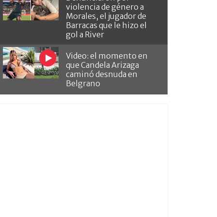
violencia de género a
Morales, el jugador de
Barracas que le hizo el
gol a River
Video: el momento en
que Candela Arizaga
caminó desnuda en
Belgrano