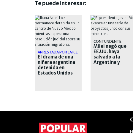
Te puede interesar:
CONTUNDENTE
Milei negó que
EE.UU. haya
ARRESTADA POR LA ICE
El drama de una
salvado a la
niñera argentina
Argentina y
detenida en
defendió su plan
Estados Unidos
económico
desde hace casi
un mes
C