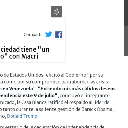
Compartir
ociedad tiene "un
do" con Macri
do de Estados Unidos felicitó al Gobierno "por su
sí como por su compromiso para abordar las crisis
ón en Venezuela
".
"Extiendo mis más cálidos deseos
endencia este 9 de julio"
, concluyó el integrante
do, la Casa Blanca ratificó el respaldo al líder del
o tanto durante la saliente gestión de Barack Obama,
ano,
Donald Trump
.
aniversario de la declaración de independencia de