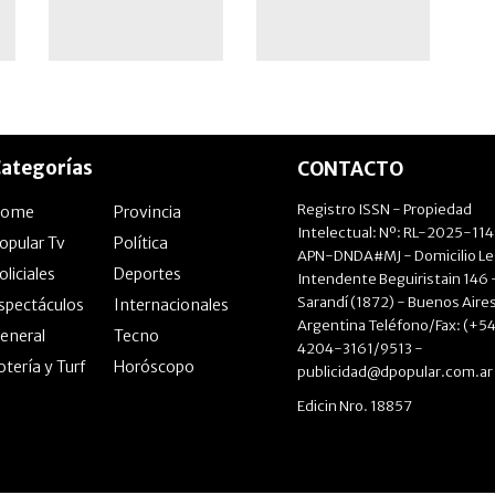
ategorías
CONTACTO
Registro ISSN - Propiedad
Home
Provincia
Intelectual: Nº: RL-2025-11
opular Tv
Política
APN-DNDA#MJ - Domicilio Le
oliciales
Deportes
Intendente Beguiristain 146 
Sarandí (1872) - Buenos Aires
spectáculos
Internacionales
Argentina Teléfono/Fax: (+54
eneral
Tecno
4204-3161/9513 -
otería y Turf
Horóscopo
publicidad@dpopular.com.ar
Edicin Nro. 18857