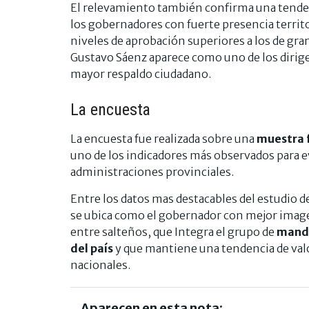
El relevamiento también confirma una tenden
los gobernadores con fuerte presencia territ
niveles de aprobación superiores a los de gran
Gustavo Sáenz aparece como uno de los dirig
mayor respaldo ciudadano.
La encuesta
La encuesta fue realizada sobre una
muestra 
uno de los indicadores más observados para eva
administraciones provinciales.
Entre los datos mas destacables del estudio 
se ubica como el gobernador con mejor image
entre salteños, que Integra el grupo de
manda
del país
y que mantiene una tendencia de val
nacionales.
Aparecen en esta nota: