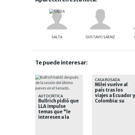
SALTA
GUSTAVO SÁENZ
Te puede interesar:
CASA ROSADA
Milei vuelve al
país tras los
viajes a Ecuador 
AUTOCRÍTICA
Bullrich pidió que
Colombia: su
LLA impulse
agenda de lo que
temas que "le
viene
interesen a la
sociedad"