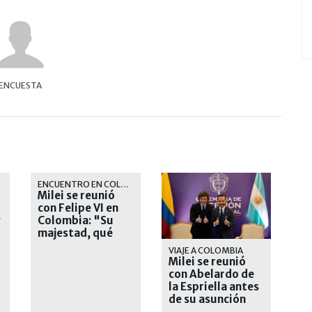
ENCUESTA
ENCUENTRO EN COLOMBIA
Milei se reunió
con Felipe VI en
y
Colombia: "Su
majestad, qué
placer verlo"
VIAJE A COLOMBIA
Milei se reunió
con Abelardo de
la Espriella antes
de su asunción
presidencial