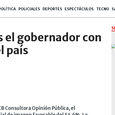
POLÍTICA
POLICIALES
DEPORTES
ESPECTÁCULOS
TECNO
S
S
s el gobernador con
l país
CB Consultora Opinión Pública, el
ial de imagen favorable del 54,6%. Lo