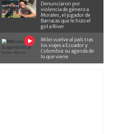
Denunciaron por
violencia de género a
Morales, el jugador de
Barracas que le hizo el
gol a River
Milei vuelve al país tras
los viajes a Ecuador y
Colombia: su agenda de
lo que viene