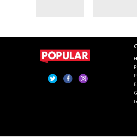
C
P
P
E
G
L