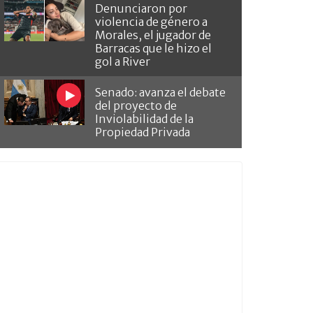
Denunciaron por
violencia de género a
Morales, el jugador de
Barracas que le hizo el
gol a River
Senado: avanza el debate
del proyecto de
Inviolabilidad de la
Propiedad Privada