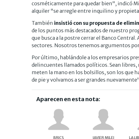
cosméticamente para quedar bien", indicó Mile
alquiler "se arregle entre inquilino y propieta
También
insistió con su propuesta de elimi
de los puntos más destacados de nuestro pro
que busca a la postre cerrar el Banco Central.
sectores. Nosotros tenemos argumentos por lo
Por último, hablándole a los empresarios pres
delincuentes llamados políticos. Sean libres, 
meten la mano en los bolsillos, son los que 
de pie y volvamos a ser grandes nuevamente"
Aparecen en esta nota:
BRICS
JAVIER MILEI
LA L