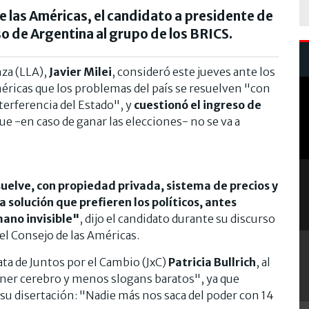
de las Américas, el candidato a presidente de
so de Argentina al grupo de los BRICS.
nza (LLA),
Javier Milei
, consideró este jueves ante los
éricas que los problemas del país se resuelven "con
terferencia del Estado", y
cuestionó el ingreso de
 que -en caso de ganar las elecciones- no se va a
suelve, con propiedad privada, sistema de precios y
a solución que prefieren los políticos, antes
mano invisible"
, dijo el candidato durante su discurso
del Consejo de las Américas.
ata de Juntos por el Cambio (JxC)
Patricia Bullrich
, al
poner cerebro y menos slogans baratos", ya que
su disertación: "Nadie más nos saca del poder con 14