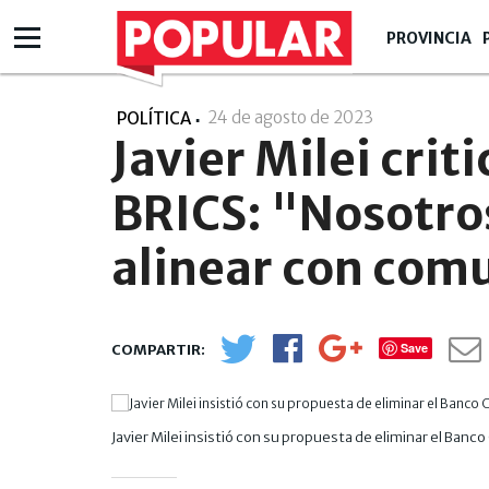
PROVINCIA
24 de agosto de 2023
- 16:08
POLÍTICA
Javier Milei criti
BRICS: "Nosotro
alinear con com
Save
Javier Milei insistió con su propuesta de eliminar el Banco