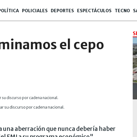
POLÍTICA
POLICIALES
DEPORTES
ESPECTÁCULOS
TECNO
S
S
liminamos el cepo
iar su discurso por cadena nacional.
ra una aberración que nunca debería haber
 del FMI a su programa económico".