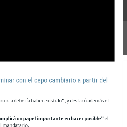
minar con el cepo cambiario a partir del
nunca debería haber existido", y destacó además el
umplirá un papel importante en hacer posible"
el
l mandatario.