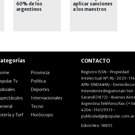
60% de los
aplicar sanciones
argentinos
a los maestros
votaría un
cambio en 2027
ategorías
CONTACTO
Registro ISSN - Propiedad
Home
Provincia
Intelectual: Nº: RL-2025-11
opular Tv
Política
APN-DNDA#MJ - Domicilio Le
oliciales
Deportes
Intendente Beguiristain 146 
Sarandí (1872) - Buenos Aires
spectáculos
Internacionales
Argentina Teléfono/Fax: (+54
eneral
Tecno
4204-3161/9513 -
otería y Turf
Horóscopo
publicidad@dpopular.com.ar
Edicin Nro. 18855