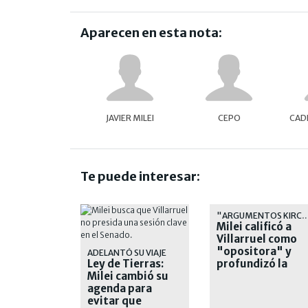
Aparecen en esta nota:
JAVIER MILEI
CEPO
CAD
Te puede interesar:
"ARGUMENTOS KIRCHNER
Milei calificó a
Villarruel como
"opositora" y
ADELANTÓ SU VIAJE
Ley de Tierras:
profundizó la
Milei cambió su
interna oficialist
agenda para
evitar que