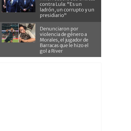
contra Lula: "Es un
ladrón, un corrupto y un
presidiario"
Denunciaron por
violencia de género a
Morales, el jugador de
Barracas que le hizo el
gol a River