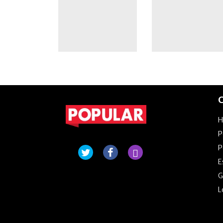
Villarruel presida
la sesión
C
P
P
E
G
L