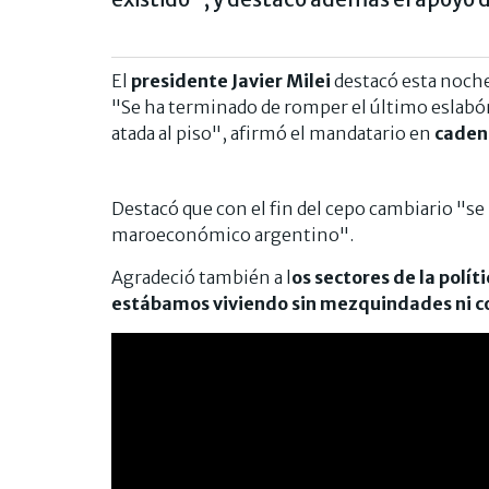
El
presidente Javier Milei
destacó esta noche
"Se ha terminado de romper el último eslab
atada al piso", afirmó el mandatario en
caden
Destacó que con el fin del cepo cambiario "s
maroeconómico argentino".
Agradeció también a l
os sectores de la polí
estábamos viviendo sin mezquindades ni 