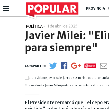
PROVINCIA
11 de abril de 2025
- 20:04
POLÍTICA
Javier Milei: "E
para siempre"
Save
El presidente Javier Milei junto a sus ministros al pronunc
El Presidente remarcó que "el cepo e
existido", y destacó además el apoyo