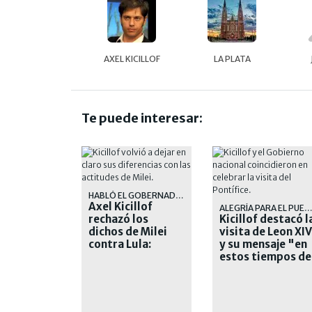
AXEL KICILLOF
LA PLATA
Te puede interesar:
HABLÓ EL GOBERNADOR
Axel Kicillof
ALEGRÍA PARA EL PUEBL
rechazó los
Kicillof destacó l
dichos de Milei
visita de Leon XIV
contra Lula:
y su mensaje "en
"Vergüenza
estos tiempos de
ajena"
crueldad"