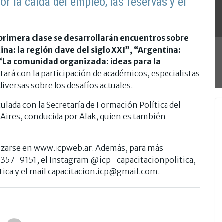
r la caida del empleo, las reservas y el
primera clase se desarrollarán encuentros sobre
a: la región clave del siglo XXI”, “Argentina:
 “La comunidad organizada: ideas para la
tará con la participación de académicos, especialistas
iversas sobre los desafíos actuales.
culada con la Secretaría de Formación Política del
s Aires, conducida por Alak, quien es también
lizarse en www.icpweb.ar. Además, para más
 357-9151, el Instagram @icp_capacitacionpolitica,
tica y el mail
capacitacion.icp@gmail.com
.