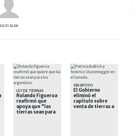
JULIO ALAK
SIN APOYO
El Gobierno
O
LEY DE TIERRAS
a
Rolando Figueroa
eliminó el
reafirmó que
capítulo sobre
apoya que "las
venta de tierras a
tierras sean para
extranjeros
los argentinos"