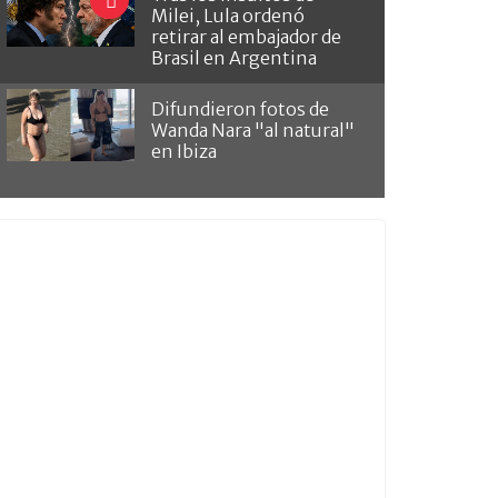
Milei, Lula ordenó
retirar al embajador de
Brasil en Argentina
Difundieron fotos de
Wanda Nara "al natural"
en Ibiza