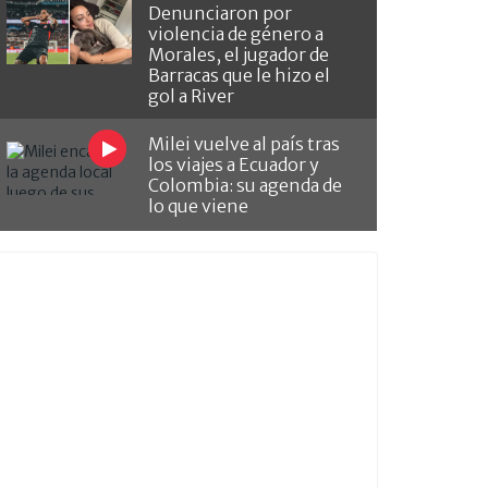
Denunciaron por
violencia de género a
Morales, el jugador de
Barracas que le hizo el
gol a River
Milei vuelve al país tras
los viajes a Ecuador y
Colombia: su agenda de
lo que viene