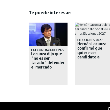
Te puede interesar:
ELECCIONES 2027
Hernán Lacunza
confirmó que
LA ECONOMIA DEL PAIS
quiere ser
Lacunza dijo que
candidato a
"no es ser
presidente por el
tarado" defender
Pro
el mercado
interno y
cuestionó a
Caputo
C