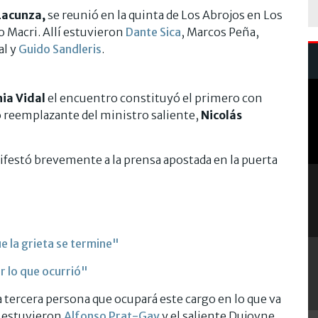
Lacunza,
se reunió en la quinta de Los Abrojos en Los
o Macri. Allí estuvieron
Dante Sica
, Marcos Peña,
al y
Guido Sandleris
.
ia Vidal
el encuentro constituyó el primero con
o reemplazante del ministro saliente,
Nicolás
ifestó brevemente a la prensa apostada en la puerta
 la grieta se termine"
r lo que ocurrió"
la tercera persona que ocupará este cargo en lo que va
e estuvieron
Alfonso Prat-Gay
y el saliente Dujovne.