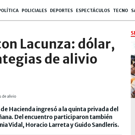
POLÍTICA
POLICIALES
DEPORTES
ESPECTÁCULOS
TECNO
S
S
con Lacunza: dólar,
tegias de alivio
de Hacienda ingresó a la quinta privada del
ñana. Del encuentro participaron también
ia Vidal, Horacio Larreta y Guido Sandleris.