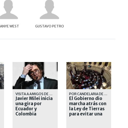
ANYE WEST
GUSTAVO PETRO
VISITA A AMIGOS DE DERECHA
POR CANDELARIA DE LA SOTA
Javier Milei inicia
El Gobierno dio
una gira por
marcha atrás con
Ecuador y
la Ley de Tierras
Colombia
para evitar una
derrota en el
Senado