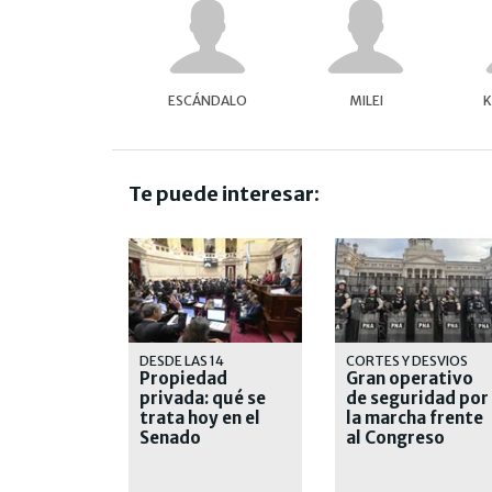
ESCÁNDALO
MILEI
K
Te puede interesar:
DESDE LAS 14
CORTES Y DESVIOS
Propiedad
Gran operativo
privada: qué se
de seguridad por
trata hoy en el
la marcha frente
Senado
al Congreso