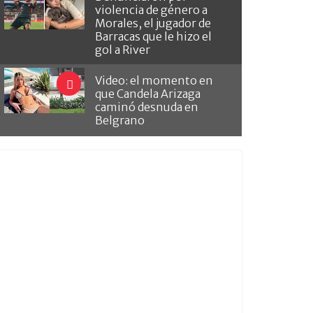
violencia de género a
Morales, el jugador de
Barracas que le hizo el
gol a River
Video: el momento en
que Candela Arizaga
caminó desnuda en
Belgrano