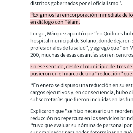
distritos gobernados por el oficialismo”.
“Exigimos la reincorporación inmediata de lo
en diálogo con Télam.
Luego, Márquez apuntó que “en Quilmes hubo
hospital municipal de Solano, donde dejaron 
profesionales de la salud”, y agregó que “en M
200, muchas de esas cesantías son en centros
En ese sentido, desde el municipio de Tres de
pusieron en el marco de una “reducción” que a
“En enero se dispuso una reducción en su estr
cargos ejecutivos y, en consecuencia, hubo d
subsecretarías que fueron incluidas en las func
Explicaron que “se hizo necesario un reorden
reducción no repercuta en los servicios brind
“tuvo que evaluar su nómina de personal por
sus empleados para poder determinar en qué 