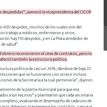
s despedidos”, aseveró la vicepresidenta del CICOP
 400 despidos, muchos de los cuales son del
sin trabajo a médicos, enfermeros y otros
orón hay 110 despidos, y en La Plata alrededor de
 de salud”.
 Febrero reconocieron el cese de contratos, pero lo
fectó también la estructura política.
uctura política de casi un 24%, dándose de baja 22
irecciones que se fusionaron con otras e incluso
iones de la Secretaría a la cual pertenecía”, dijeron.
amiento de la planta municipal para que esa
ados a los vecinos” y plantearon que cada secretaria
 completo, evaluando el desempeño de cada uno de
casos deberían mantenerse los contratos, y en que