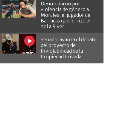
Denunciaron por
violencia de género a
Morales, el jugador de
Barracas que le hizo el
gol a River
Senado: avanza el debate
del proyecto de
Inviolabilidad de la
Propiedad Privada