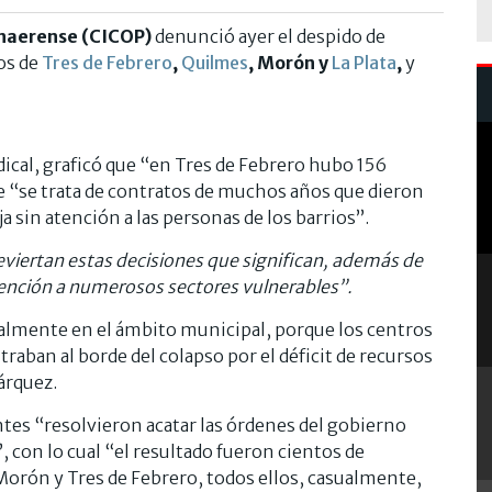
onaerense (CICOP)
denunció ayer el despido de
ios de
Tres de Febrero
,
Quilmes
, Morón y
La Plata
,
y
ical, graficó que “en Tres de Febrero hubo 156
que “se trata de contratos de muchos años que dieron
 sin atención a las personas de los barrios”.
reviertan estas decisiones que significan, además de
atención a numerosos sectores vulnerables”.
ialmente en el ámbito municipal, porque los centros
raban al borde del colapso por el déficit de recursos
árquez.
tes “resolvieron acatar las órdenes del gobierno
”, con lo cual “el resultado fueron cientos de
Morón y Tres de Febrero, todos ellos, casualmente,