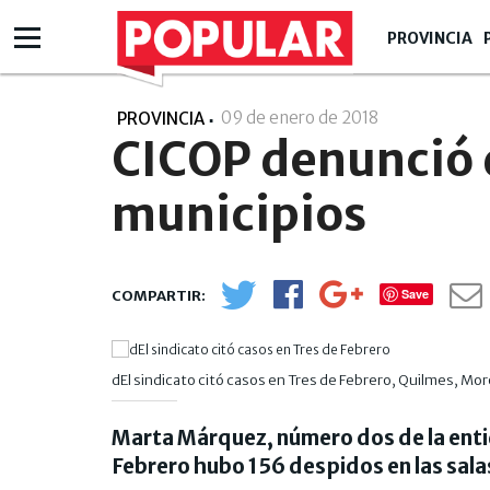
PROVINCIA
09 de enero de 2018
- 00:01
PROVINCIA
CICOP denunció 
municipios
Save
dEl sindicato citó casos en Tres de Febrero, Quilmes, Moró
Marta Márquez, número dos de la entid
Febrero hubo 156 despidos en las sala