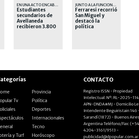
EN UNA ACTO ENCABEZADO POR LA INTENDENTA, MAGDALENA SIERRA
JUNTO A LA FUNCIONARIA PROVINCIAL BERNARDA MEGLIA Y EL PRESIDENTE DEL PJ LOCAL, SANTIAGO FIDANZA
Estudiantes
Ferraresi recorrió
secundarios de
San Miguel y
Avellaneda
destacó la
recibieron 3.800
política
netbooks
deportiva que
realizó como
intendente
ategorías
CONTACTO
Registro ISSN - Propiedad
Home
Provincia
Intelectual: Nº: RL-2025-11
opular Tv
Política
APN-DNDA#MJ - Domicilio Le
oliciales
Deportes
Intendente Beguiristain 146 
Sarandí (1872) - Buenos Aires
spectáculos
Internacionales
Argentina Teléfono/Fax: (+54
eneral
Tecno
4204-3161/9513 -
otería y Turf
Horóscopo
publicidad@dpopular.com.ar