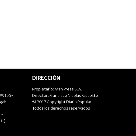
DIRECCIÓN
Propietario: Man Press S.A. -
499155-
Director: Francisco Nicolás Fascetto
gal:
© 2017 Copyright Diario Popular -
-
Todos los derechos reservados
 -
11)