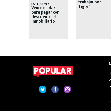
trabajar por
ESTE JUEVES
Tigre"
Vence el plazo
para pagar con
descuento el
Inmobiliario
Urbano
C
P
P
E
G
L