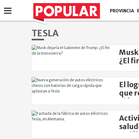
PROVINCIA
TESLA
Musk 
¿El f
El log
que r
eléct
Activ
salud
su fá