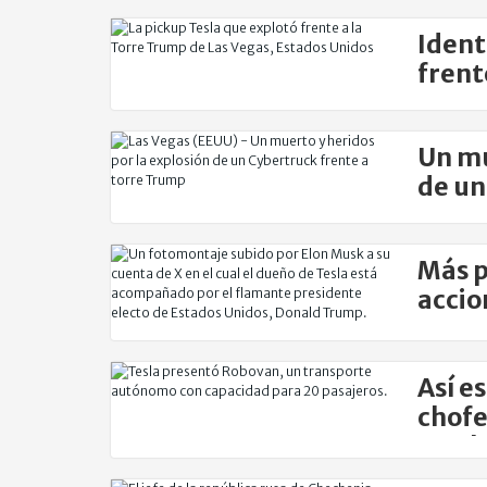
Ident
frent
Un mu
de un
Más p
accio
Trum
Así e
chofe
Musk