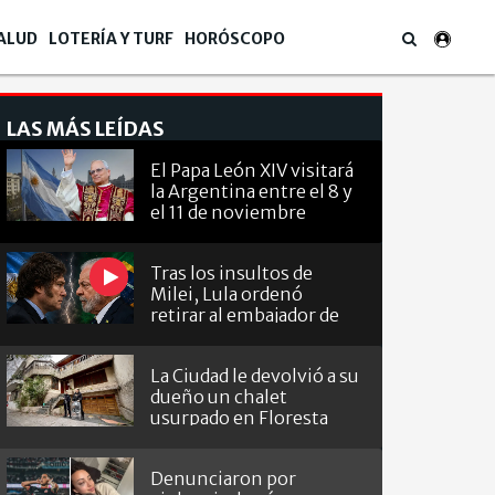
ALUD
LOTERÍA Y TURF
HORÓSCOPO
LAS MÁS LEÍDAS
El Papa León XIV visitará
la Argentina entre el 8 y
el 11 de noviembre
Tras los insultos de
Milei, Lula ordenó
retirar al embajador de
Brasil en Argentina
La Ciudad le devolvió a su
dueño un chalet
usurpado en Floresta
Denunciaron por