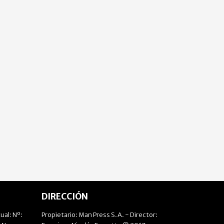
DIRECCIÓN
ual: Nº:
Propietario: Man Press S.A. - Director: