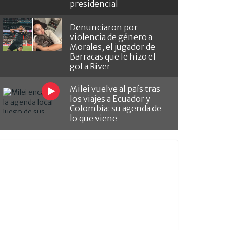
presidencial
Denunciaron por
violencia de género a
Morales, el jugador de
Barracas que le hizo el
gol a River
Milei vuelve al país tras
los viajes a Ecuador y
Colombia: su agenda de
lo que viene