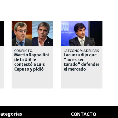
CONFLICTO.
LA ECONOMIA DEL PAIS
Martín Rappallini
Lacunza dijo que
de la UIA le
"no es ser
contestó a Luis
tarado" defender
Caputo y pidió
el mercado
"respeto"
interno y
cuestionó a
Caputo
ategorías
CONTACTO