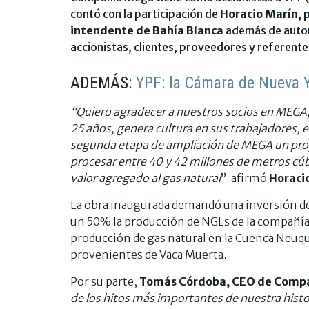
contó con la participación de
Horacio Marín, p
intendente de Bahía Blanca
además de autor
accionistas, clientes, proveedores y referentes
ADEMÁS:
YPF: la Cámara de Nueva Y
“Quiero agradecer a nuestros socios en MEGA
25 años, genera cultura en sus trabajadores, e
segunda etapa de ampliación de MEGA un proy
procesar entre 40 y 42 millones de metros cú
valor agregado al gas natural
”. afirmó
Horacio
La obra inaugurada demandó una inversión de
un 50% la producción de NGLs de la compañía
producción de gas natural en la Cuenca Neuqui
provenientes de Vaca Muerta.
Por su parte,
Tomás Córdoba, CEO de Comp
de los hitos más importantes de nuestra histo