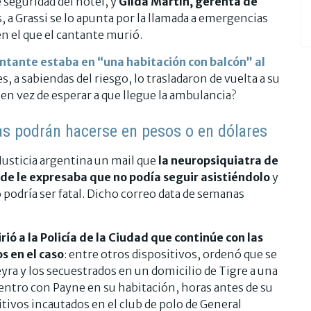
de seguridad del hotel, y
Gilda Martín, gerenta de
, a Grassi se lo apunta por la llamada a emergencias
en el que el cantante murió.
antante estaba en “una habitación con balcón” al
s, a sabiendas del riesgo, lo trasladaron de vuelta a su
, en vez de esperar a que llegue la ambulancia?
as podrán hacerse en pesos o en dólares
a Justicia argentina un mail que
la neuropsiquiatra de
de le expresaba que no podía seguir asistiéndolo
y
 podría ser fatal. Dicho correo data de semanas
ió a la Policía de la Ciudad que continúe con las
s en el caso
: entre otros dispositivos, ordenó que se
eyra y los secuestrados en un domicilio de Tigre a una
uentro con Payne en su habitación, horas antes de su
tivos incautados en el club de polo de General