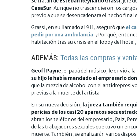
Se tratan de
Esteban Reynaldo Grassi
, jefe 
CasaSur
. Aunque no trascendieron los cargos
previo a que se desencadenara el hecho final 
Grassi, en su llamado al 911, aseguró que
el c
pedir por una ambulancia
. ¿Por qué, entonce
habitación tras su crisis en el lobby del hotel
ADEMÁS:
Todas las compras y vent
Geoff Payne
, el papá del músico, le envió a l
su hijo le había mandado al empresario don
que la mezcla de alcohol con el antidrepresivo
previas a la muerte del artista.
En su nueva decisión,
la jueza también requir
pericias de los casi 20 aparatos secuestrado
abran los teléfonos del empresario, Paiz, Per
de las trabajadores sexuales que tuvo un enc
muerte. También, se analizarán varios disposi