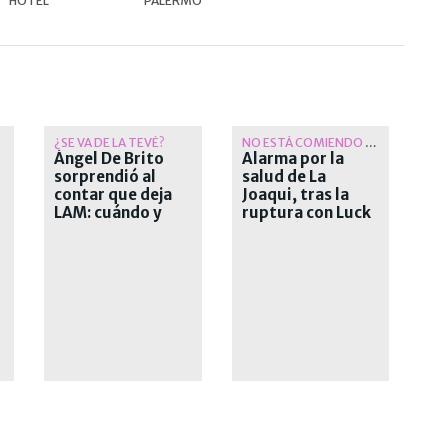
HOTEL
PALERMO
¿SE VA DE LA TEVÉ?
NO ESTÁ COMIENDO BIEN
Ángel De Brito
Alarma por la
sorprendió al
salud de La
contar que deja
Joaqui, tras la
LAM: cuándo y
ruptura con Luck
por qué deja el
Ra: bajó mucho de
exitoso ciclo
peso