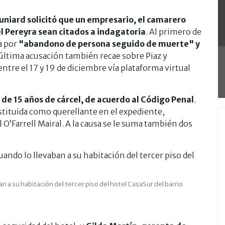
runiard solicitó que un empresario, el camarero
el Pereyra sean citados a indagatoria
. Al primero de
a por
"abandono de persona seguido de muerte" y
 última acusación también recae sobre Piaz y
entre el 17 y 19 de diciembre vía plataforma virtual
e 15 años de cárcel, de acuerdo al Código Penal
.
onstituida como querellante en el expediente,
O’Farrell Mairal. A la causa se le suma también dos
n a su habitación del tercer piso del hotel CasaSur del barrio