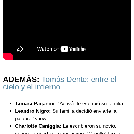
ADEMÁS:
Tomás Dente: entre el
cielo y el infierno
Tamara Paganini:
“Activá” le escribió su familia.
Leandro Nigro:
Su familia decidió enviarle la
palabra “show”.
Charlotte Caniggia:
Le escribieron su novio,
sobrina, cuñada y mejor amigo. “Orgullo” fue la