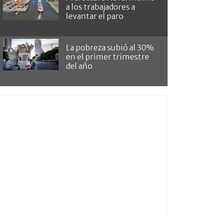
a los trabajadores a
levantar el paro
La pobreza subió al 30%
en el primer trimestre
del año
radas estarán organizadas por turnos con horario fijo y acceso escalonad