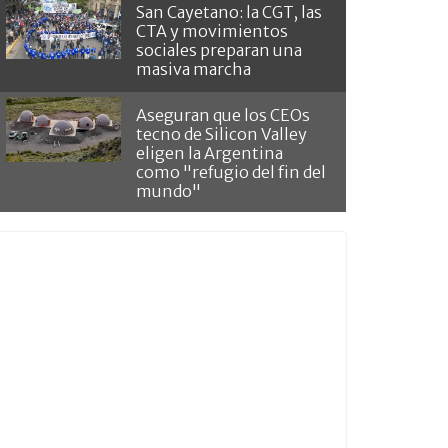
San Cayetano: la CGT, las
CTA y movimientos
sociales preparan una
masiva marcha
Aseguran que los CEOs
tecno de Silicon Valley
eligen la Argentina
como "refugio del fin del
mundo"