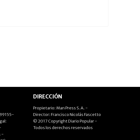
DIRECCIÓN
Propietario: Man Press S.A. -
499155-
Director: Francisco Nicolás Fascetto
gal:
© 2017 Copyright Diario Popular -
-
Todos los derechos reservados
 -