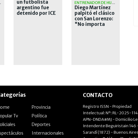
un futbolista
N OFICIAL
ENTRENADOR DE HURACÁN
argentino fue
Diego Martínez
detenido por ICE
palpitó el clásico
con San Lorenzo:
"No importa
como llega cada
uno"
ategorías
CONTACTO
Registro ISSN - Propiedad
Home
Provincia
Intelectual: Nº: RL-2025-11
opular Tv
Política
APN-DNDA#MJ - Domicilio Le
oliciales
Deportes
Intendente Beguiristain 146 
Sarandí (1872) - Buenos Aires
spectáculos
Internacionales