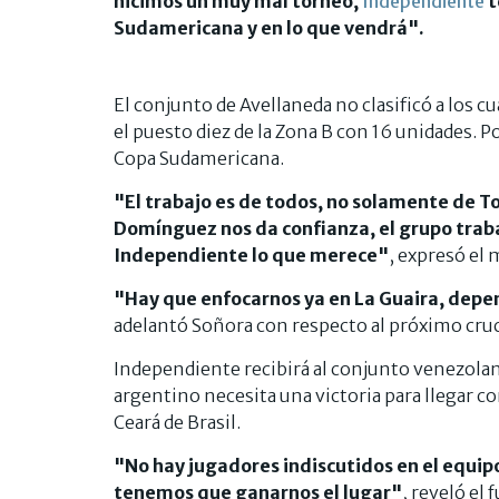
hicimos un muy mal torneo,
Independiente
t
Sudamericana y en lo que vendrá".
El conjunto de Avellaneda no clasificó a los c
el puesto diez de la Zona B con 16 unidades. P
Copa Sudamericana.
"El trabajo es de todos, no solamente de 
Domínguez nos da confianza, el grupo trab
Independiente lo que merece"
, expresó el
"Hay que enfocarnos ya en La Guaira, dep
adelantó Soñora con respecto al próximo cruc
Independiente recibirá al conjunto venezolano
argentino necesita una victoria para llegar co
Ceará de Brasil.
"No hay jugadores indiscutidos en el equi
tenemos que ganarnos el lugar"
, reveló el 