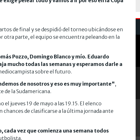
e exige pelear todo y vamos a ir por eso en la Copa
uartos de final y se despidió del torneo ubicándose en
or otra parte, el equipo se encuentra peleando en la
Tomás Pozzo, Domingo Blanco y mío. Eduardo
aja mucho todas las semanas y esperamos darle a
 mediocampista sobre el futuro.
endemos de nosotros y eso es muy importante"
,
e de la Sudamericana.
 el jueves 19 de mayo a las 19.15. El elenco
n chances de clasificarse a la última jornada ante
po, cada vez que comienza una semana todos
futbolista.