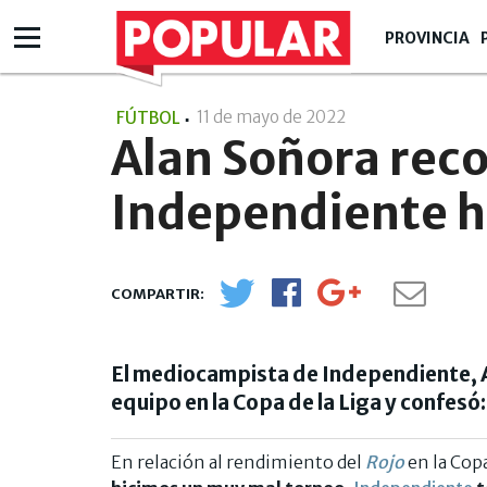
PROVINCIA
11 de mayo de 2022
- 17:05
FÚTBOL
Alan Soñora rec
Independiente h
El mediocampista de Independiente, A
equipo en la Copa de la Liga y confesó
En relación al rendimiento del
Rojo
en la Copa