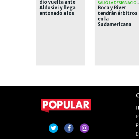
dio vuelta ante
SALIÓ LA DESIGNACIÓ
Aldosivi y llega
Boca y River
entonado a los
tendrán árbitros
octavos de la
en la
Libertadores
Sudamericana
que les traen
malos recuerdos
C
P
P
E